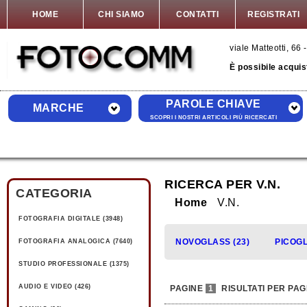
HOME
CHI SIAMO
CONTATTI
REGISTRATI
viale Matteotti, 6
È possibile acquis
PAROLE CHIAVE
MARCHE
SCOPRI I NOSTRI ARTICOLI PIÙ RICERCATI
RICERCA PER V.N.
CATEGORIA
Home
V.N.
FOTOGRAFIA DIGITALE (3948)
NOVOGLASS (23)
PICOGL
FOTOGRAFIA ANALOGICA (7640)
STUDIO PROFESSIONALE (1375)
AUDIO E VIDEO (426)
PAGINE
1
RISULTATI PER PAG