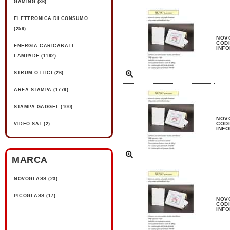
GAMING (36)
ELETTRONICA DI CONSUMO
(259)
NOVO
CODI
ENERGIA CARICABATT.
INFO
LAMPADE (1192)
STRUM.OTTICI (26)
AREA STAMPA (1779)
STAMPA GADGET (100)
NOVO
CODI
VIDEO SAT (2)
INFO
MARCA
NOVOGLASS (23)
PICOGLASS (17)
NOVO
CODI
INFO