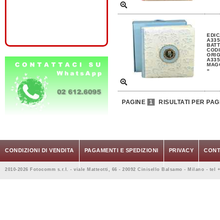
EDI
A335
BAT
CODI
ORIG
A335
MAGG
»
PAGINE
1
RISULTATI PER PAG
CONDIZIONI DI VENDITA
PAGAMENTI E SPEDIZIONI
PRIVACY
CONT
2010-2026 Fotocomm s.r.l. - viale Matteotti, 66 - 20092 Cinisello Balsamo - Milano - tel 