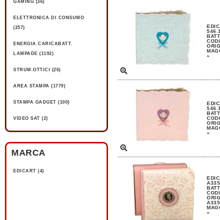
GAMING (36)
ELETTRONICA DI CONSUMO
EDIC
(257)
546.
BAT
CODI
ENERGIA CARICABATT.
ORIG
MAGG
LAMPADE (1192)
»
STRUM.OTTICI (26)
AREA STAMPA (1779)
STAMPA GADGET (100)
EDIC
546.
BAT
CODI
VIDEO SAT (2)
ORIG
MAGG
»
MARCA
EDICART (4)
EDI
A335
BAT
CODI
ORIG
A335
MAGG
»