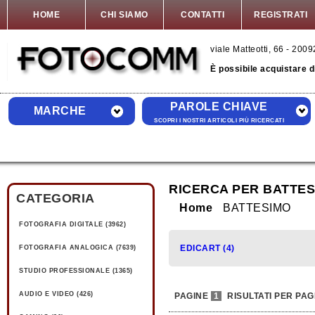
HOME
CHI SIAMO
CONTATTI
REGISTRATI
viale Matteotti, 66 - 20
È possibile acquistare 
PAROLE CHIAVE
MARCHE
SCOPRI I NOSTRI ARTICOLI PIÙ RICERCATI
RICERCA PER BATTE
CATEGORIA
Home
BATTESIMO
FOTOGRAFIA DIGITALE (3962)
EDICART (4)
FOTOGRAFIA ANALOGICA (7639)
STUDIO PROFESSIONALE (1365)
AUDIO E VIDEO (426)
PAGINE
1
RISULTATI PER PAG