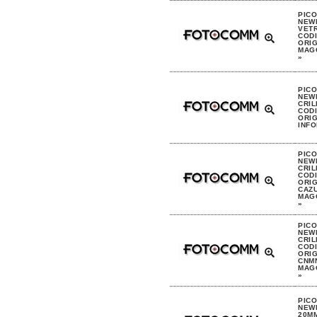
PIC
NEW
VETR
CODI
ORIG
MAGG
»
PIC
NEW
CRI
CODI
ORIG
INFO
PIC
NEW
CRI
CODI
ORIG
CAZU
MAGG
»
PIC
NEW
CRIL
CODI
ORIG
CNMN
MAGG
»
PIC
NEW
20MM