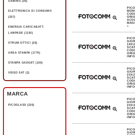
GAMING (36)
PIC
MON
ELETTRONICA DI CONSUMO
CODI
ORIG
(257)
ACOL
MAGG
»
ENERGIA CARICABATT.
LAMPADE (1192)
PIC
GIO
STRUM.OTTICI (26)
18X2
SCA
CODI
AREA STAMPA (1779)
ORIG
INFO
STAMPA GADGET (100)
PIC
GIO
VIDEO SAT (2)
20X2
SCA
CODI
ORIG
INFO
MARCA
PIC
GIO
PICOGLASS (226)
20X3
SCA
CODI
ORIG
INFO
PIC
GIO