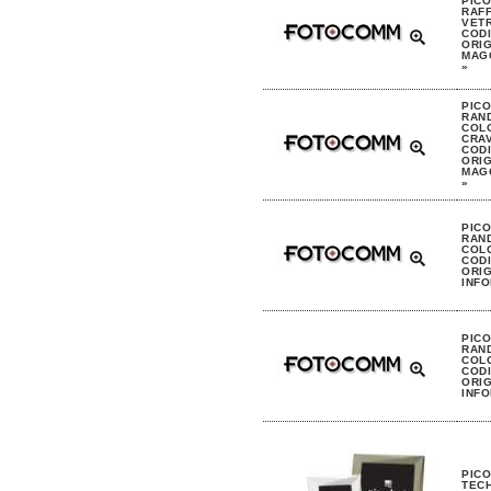
PIC
RAFF
VET
CODI
ORIG
MAGG
»
PIC
RAND
COLO
CRAV
CODI
ORIG
MAGG
»
PIC
RAND
COL
CODI
ORIG
INFO
PIC
RAND
COLO
CODI
ORIG
INFO
PIC
TECH