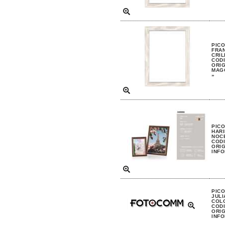
PIC
FRAN
CRIL
CODI
ORIG
MAGG
»
PIC
HARI
NOCE
CODI
ORIG
INFO
PIC
JULI
COLO
CODI
ORIG
INFO