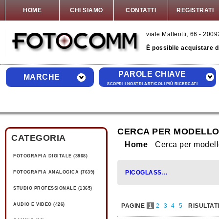
HOME
CHI SIAMO
CONTATTI
REGISTRATI
viale Matteotti, 66 - 20
È possibile acquistare 
PAROLE CHIAVE
MARCHE
SCOPRI I NOSTRI ARTICOLI PIÙ RICERCATI
CERCA PER MODELLO
CATEGORIA
Home
Cerca per mode
FOTOGRAFIA DIGITALE (3968)
PICOGLASS (226)
FOTOGRAFIA ANALOGICA (7639)
STUDIO PROFESSIONALE (1365)
AUDIO E VIDEO (426)
PAGINE
1
2
3
4
5
RISULTAT