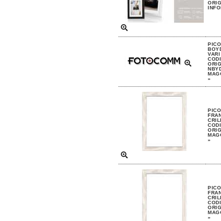
ORIG
INFO
PIC
BOYD
VARI
CODI
ORIG
NBYD
MAGG
»
PIC
FRAN
CRIL
CODI
ORIG
MAGG
»
PIC
FRAN
CRIL
CODI
ORIG
MAGG
»