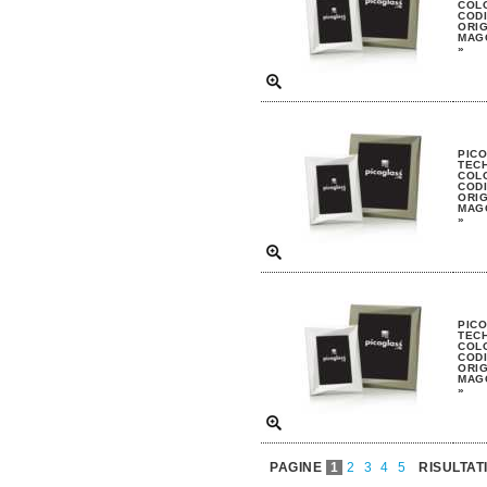
COL
CODI
ORIG
MAGG
»
PIC
TECH
COL
CODI
ORIG
MAGG
»
PIC
TECH
COL
CODI
ORIG
MAGG
»
PAGINE
1
2
3
4
5
RISULTAT