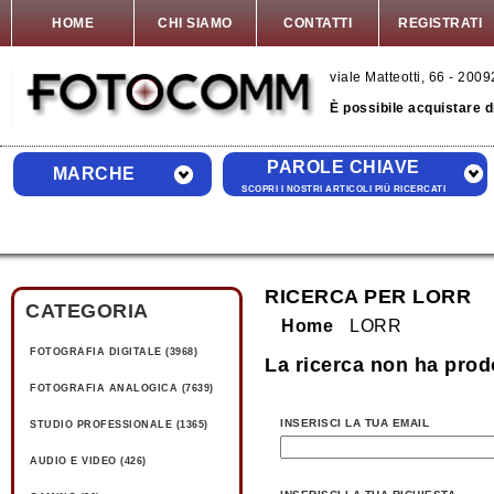
HOME
CHI SIAMO
CONTATTI
REGISTRATI
viale Matteotti, 66 - 20
È possibile acquistare 
PAROLE CHIAVE
MARCHE
SCOPRI I NOSTRI ARTICOLI PIÙ RICERCATI
RICERCA PER LORR
CATEGORIA
Home
LORR
FOTOGRAFIA DIGITALE (3968)
La ricerca non ha prodo
FOTOGRAFIA ANALOGICA (7639)
INSERISCI LA TUA EMAIL
STUDIO PROFESSIONALE (1365)
AUDIO E VIDEO (426)