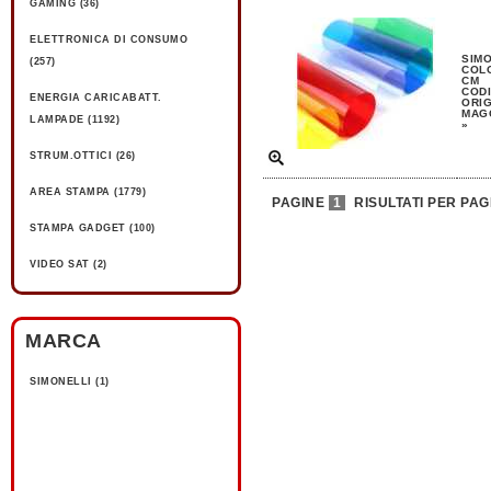
GAMING (36)
ELETTRONICA DI CONSUMO
SIMO
(257)
COLO
CM
CODI
ENERGIA CARICABATT.
ORIG
MAGG
LAMPADE (1192)
»
STRUM.OTTICI (26)
AREA STAMPA (1779)
PAGINE
1
RISULTATI PER PAG
STAMPA GADGET (100)
VIDEO SAT (2)
MARCA
SIMONELLI (1)