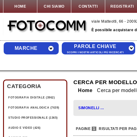
HOME
CHI SIAMO
CONTATTI
REGISTRATI
viale Matteotti, 66 - 20
È possibile acquistare 
PAROLE CHIAVE
MARCHE
SCOPRI I NOSTRI ARTICOLI PIÙ RICERCATI
CERCA PER MODELLO
CATEGORIA
Home
Cerca per model
FOTOGRAFIA DIGITALE (3962)
SIMONELLI (1)
FOTOGRAFIA ANALOGICA (7639)
STUDIO PROFESSIONALE (1365)
AUDIO E VIDEO (426)
PAGINE
1
RISULTATI PER PAG