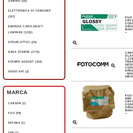
GAMING (36)
ELETTRONICA DI CONSUMO
(257)
FUJI
CRYS
CODI
ORIG
ENERGIA CARICABATT.
MAGG
»
LAMPADE (1192)
STRUM.OTTICI (26)
AREA STAMPA (1779)
CANS
GLA
1,11
TRA
STAMPA GADGET (100)
INTE
CODI
ORIG
VIDEO SAT (2)
- MA
INFO
MARCA
FUJI
NBP
CRYS
CANSON (1)
CODI
ORIG
MAGG
FUJI (99)
»
PATONA (1)
ZEP (1)