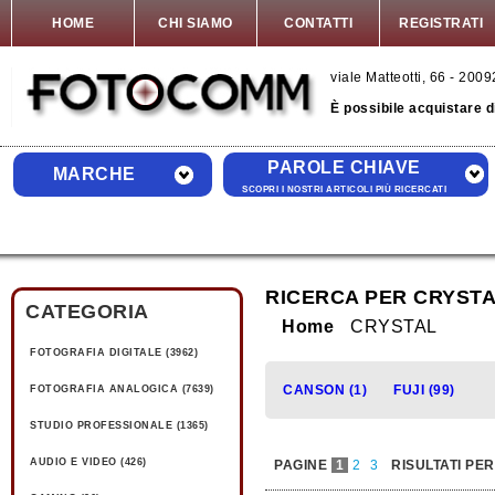
HOME
CHI SIAMO
CONTATTI
REGISTRATI
viale Matteotti, 66 - 20
È possibile acquistare 
PAROLE CHIAVE
MARCHE
SCOPRI I NOSTRI ARTICOLI PIÙ RICERCATI
RICERCA PER CRYST
CATEGORIA
Home
CRYSTAL
FOTOGRAFIA DIGITALE (3962)
CANSON (1)
FUJI (99)
FOTOGRAFIA ANALOGICA (7639)
STUDIO PROFESSIONALE (1365)
AUDIO E VIDEO (426)
PAGINE
1
2
3
RISULTATI PE