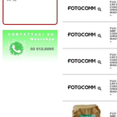
FUJI
CRYS
CODI
ORIG
MAGG
»
FUJI
NBP 
CODI
ORIG
MAGG
»
FUJI
CRYS
CODI
ORIG
MAGG
»
FUJI
CRYS
CODI
ORIG
MAGG
»
FUJI
NBP