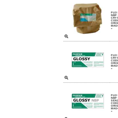
FUJI
NBP
CRYS
CODI
ORIG
MAGG
»
FUJI
CRYS
CODI
ORIG
MAGG
»
FUJI
NBP 
SENZ
CODI
ORIG
MAGG
»