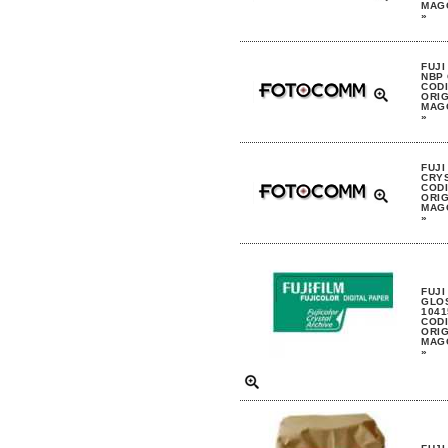
MAGG
»
FUJI
NBP 
CODI
ORIG
MAGG
»
FUJI
CRYS
CODI
ORIG
MAGG
»
FUJI
GLO
1041
CODI
ORIG
MAGG
»