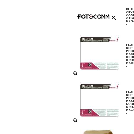
FUJI
CRYS
CODI
ORIG
MAGG
»
FUJI
NBP
PRO
MAXI
CODI
ORIG
MAGG
»
FUJI
NBP
PRO
MAXI
CODI
ORIG
MAGG
»