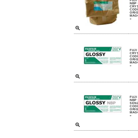
FUJI
NBP
CRYS
CODI
ORIG
MAGG
»
FUJI
CRYS
CODI
ORIG
MAGG
»
FUJI
NBP 
SENZ
CODI
ORIG
MAGG
»