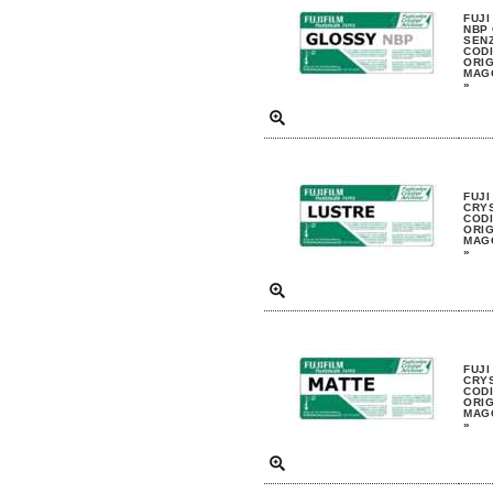
FUJI
NBP 
SENZ
CODI
ORIG
MAGG
»
FUJI
CRYS
CODI
ORIG
MAGG
»
FUJI
CRYS
CODI
ORIG
MAGG
»