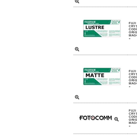
FUJI
CRYS
CODI
ORIG
MAGG
»
FUJI
CRYS
CODI
ORIG
MAGG
»
FUJI
CRYS
CODI
ORIG
MAGG
»