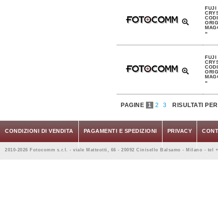
FUJI
CRYS
CODI
ORIG
MAGG
»
FUJI
CRYS
CODI
ORIG
MAGG
»
PAGINE
1
2
3
RISULTATI PE
CONDIZIONI DI VENDITA
PAGAMENTI E SPEDIZIONI
PRIVACY
CONT
2010-2026 Fotocomm s.r.l. - viale Matteotti, 66 - 20092 Cinisello Balsamo - Milano - tel 