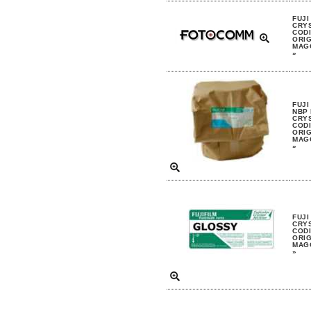
FUJI
CRYS
CODI
ORIG
MAGG
»
FUJI
NBP
CRYS
CODI
ORIG
MAGG
»
FUJI
CRYS
CODI
ORIG
MAGG
»