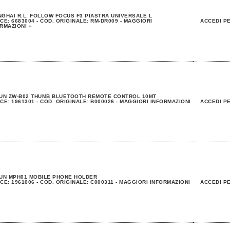
GHAI R.L. FOLLOW FOCUS F3 PIASTRA UNIVERSALE L
CE: 6683004 - COD. ORIGINALE: RM-DR009 - MAGGIORI
ACCEDI PE
RMAZIONI »
YUN ZW-B02 THUMB BLUETOOTH REMOTE CONTROL 10MT
CE: 1961301 - COD. ORIGINALE: B000026 - MAGGIORI INFORMAZIONI
ACCEDI PE
UN MPH01 MOBILE PHONE HOLDER
CE: 1961006 - COD. ORIGINALE: C000311 - MAGGIORI INFORMAZIONI
ACCEDI PE