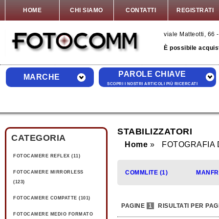
HOME
CHI SIAMO
CONTATTI
REGISTRATI
viale Matteotti, 6
È possibile acquis
PAROLE CHIAVE
MARCHE
SCOPRI I NOSTRI ARTICOLI PIÙ RICERCATI
STABILIZZATORI
CATEGORIA
Home
FOTOGRAFIA 
FOTOCAMERE REFLEX (11)
COMMLITE (1)
MANFRO
FOTOCAMERE MIRRORLESS
(123)
FOTOCAMERE COMPATTE (101)
PAGINE
1
RISULTATI PER PAG
FOTOCAMERE MEDIO FORMATO