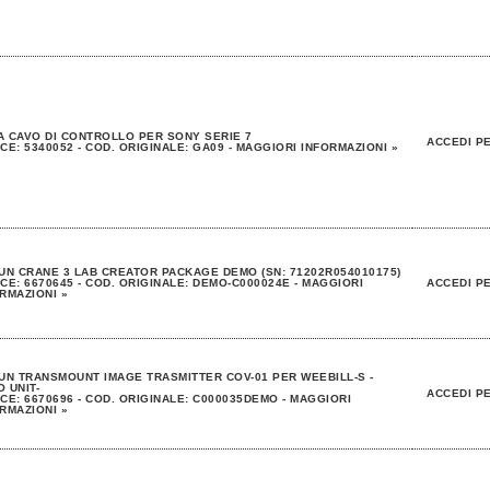
 CAVO DI CONTROLLO PER SONY SERIE 7
ACCEDI PE
CE: 5340052 - COD. ORIGINALE: GA09 - MAGGIORI INFORMAZIONI »
UN CRANE 3 LAB CREATOR PACKAGE DEMO (SN: 71202R054010175)
CE: 6670645 - COD. ORIGINALE: DEMO-C000024E - MAGGIORI
ACCEDI PE
RMAZIONI »
UN TRANSMOUNT IMAGE TRASMITTER COV-01 PER WEEBILL-S -
 UNIT-
ACCEDI PE
CE: 6670696 - COD. ORIGINALE: C000035DEMO - MAGGIORI
RMAZIONI »