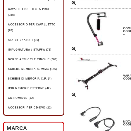
CAVALLETTO E TESTA PROF.
(195)
ACCESSORIO PER CAVALLETTO
COMM
(62)
CODI
»
STABILIZZATORI (26)
IMPUGNATURA / STAFFA (76)
BORSE ASTUCCI E CINGHIE (401)
SCHEDE MEMORIA SD/MMC (126)
VARA
CODI
SCHEDE DI MEMORIA C.F. (4)
USB MEMORIE ESTERNE (42)
CD-ROM/DVD (12)
ACCESSORI PER CD-DVD (22)
MOZA
CODI
MARCA