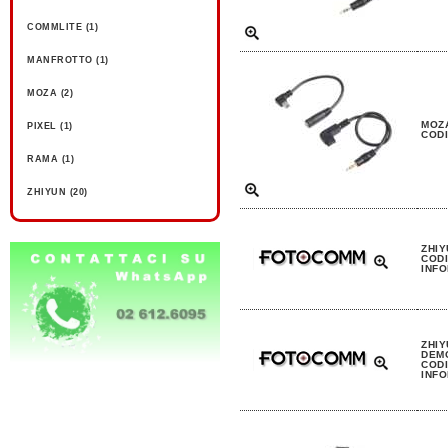
COMMLITE (1)
MANFROTTO (1)
MOZA (2)
MOZA
PIXEL (1)
CODI
RAMA (1)
ZHIYUN (20)
ZHIY
CODI
INFO
ZHIY
DEMO
CODI
INFO