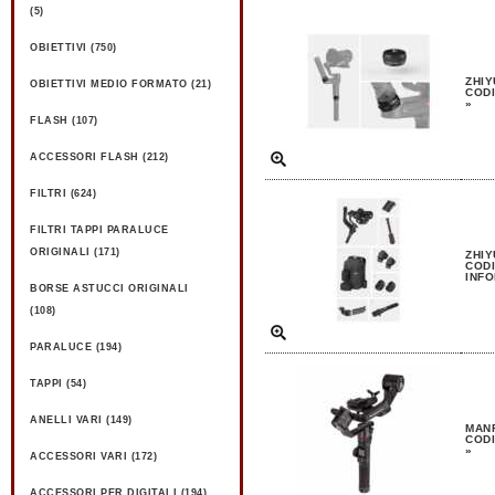
(5)
OBIETTIVI (750)
ZHIY
OBIETTIVI MEDIO FORMATO (21)
CODI
»
FLASH (107)
ACCESSORI FLASH (212)
FILTRI (624)
FILTRI TAPPI PARALUCE
ORIGINALI (171)
ZHIY
CODI
INFO
BORSE ASTUCCI ORIGINALI
(108)
PARALUCE (194)
TAPPI (54)
ANELLI VARI (149)
MANF
CODI
»
ACCESSORI VARI (172)
ACCESSORI PER DIGITALI (194)