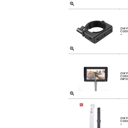
ZHIY
CODI
»
ZHIY
CODI
INFO
ZHIY
CODI
»