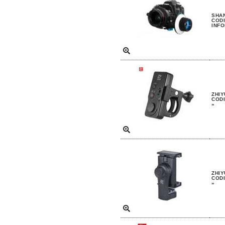
SHAN
CODI
INFO
ZHI
CODI
»
ZHIY
CODI
»