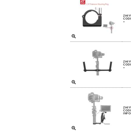
ZHIY
CODI
»
ZHIY
CODI
»
ZHIY
CODI
INFO