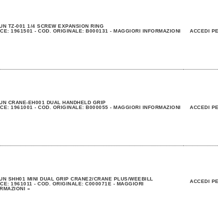
UN TZ-001 1/4 SCREW EXPANSION RING
CE: 1961501 - COD. ORIGINALE: B000131 - MAGGIORI INFORMAZIONI
ACCEDI PE
UN CRANE-EH001 DUAL HANDHELD GRIP
CE: 1961001 - COD. ORIGINALE: B000055 - MAGGIORI INFORMAZIONI
ACCEDI PE
UN SHH01 MINI DUAL GRIP CRANE2/CRANE PLUS/WEEBILL
ACCEDI PE
CE: 1961011 - COD. ORIGINALE: C000071E - MAGGIORI
RMAZIONI »