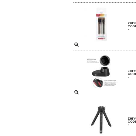
ZHIY
CODI
»
ZHIY
CODI
»
ZHIY
CODI
»