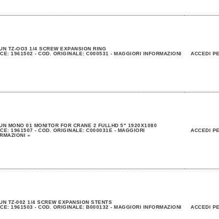
UN TZ-OO3 1/4 SCREW EXPANSION RING
CE: 1961502 - COD. ORIGINALE: C000531 - MAGGIORI INFORMAZIONI
ACCEDI PE
UN MONO 01 MONITOR FOR CRANE 2 FULLHD 5" 1920X1080
CE: 1961507 - COD. ORIGINALE: C000031E - MAGGIORI
ACCEDI PE
RMAZIONI »
UN TZ-002 1/4 SCREW EXPANSION STENTS
CE: 1961503 - COD. ORIGINALE: B000132 - MAGGIORI INFORMAZIONI
ACCEDI PE