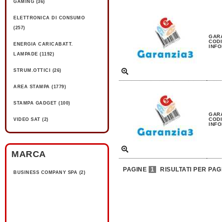
GAMING (36)
ELETTRONICA DI CONSUMO
(257)
GARA
CODI
ENERGIA CARICABATT.
INFO
LAMPADE (1192)
STRUM.OTTICI (26)
AREA STAMPA (1779)
STAMPA GADGET (100)
GARA
CODI
VIDEO SAT (2)
INFO
MARCA
PAGINE
1
RISULTATI PER PAG
BUSINESS COMPANY SPA (2)