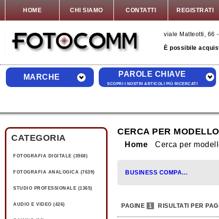
HOME
CHI SIAMO
CONTATTI
REGISTRATI
viale Matteotti, 6
È possibile acquis
PAROLE CHIAVE
MARCHE
SCOPRI I NOSTRI ARTICOLI PIÙ RICERCATI
CERCA PER MODELLO
CATEGORIA
Home
Cerca per mode
FOTOGRAFIA DIGITALE (3968)
BUSINESS COMPANY SPA (2)
FOTOGRAFIA ANALOGICA (7639)
STUDIO PROFESSIONALE (1365)
AUDIO E VIDEO (426)
PAGINE
1
RISULTATI PER PAG