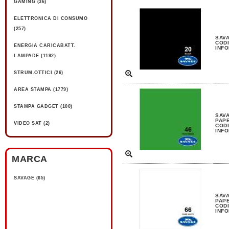
GAMING (36)
ELETTRONICA DI CONSUMO
(257)
SAVA
CODI
ENERGIA CARICABATT.
INFO
LAMPADE (1192)
STRUM.OTTICI (26)
AREA STAMPA (1779)
STAMPA GADGET (100)
SAVA
PAP
VIDEO SAT (2)
CODI
INFO
MARCA
SAVAGE (65)
SAVA
PAP
CODI
INFO