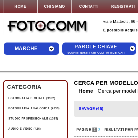
HOME
CHI SIAMO
CONTATTI
REGISTRATI
viale Matteotti, 6
È possibile acquis
PAROLE CHIAVE
MARCHE
SCOPRI I NOSTRI ARTICOLI PIÙ RICERCATI
CERCA PER MODELLO
CATEGORIA
Home
Cerca per model
FOTOGRAFIA DIGITALE (3962)
SAVAGE (65)
FOTOGRAFIA ANALOGICA (7639)
STUDIO PROFESSIONALE (1365)
AUDIO E VIDEO (426)
PAGINE
1
2
RISULTATI PER P