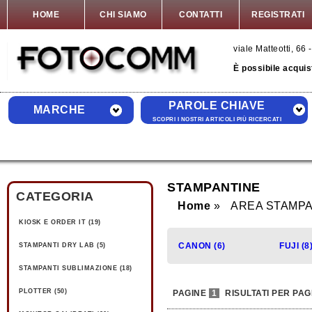
HOME
CHI SIAMO
CONTATTI
REGISTRATI
viale Matteotti, 6
È possibile acquis
PAROLE CHIAVE
MARCHE
SCOPRI I NOSTRI ARTICOLI PIÙ RICERCATI
STAMPANTINE
CATEGORIA
Home
AREA STAMP
KIOSK E ORDER IT (19)
CANON (6)
FUJI (8
STAMPANTI DRY LAB (5)
STAMPANTI SUBLIMAZIONE (18)
PLOTTER (50)
PAGINE
1
RISULTATI PER PAG