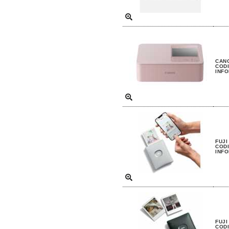
CANO
CODI
INFO
FUJI
CODI
INFO
FUJI
CODI