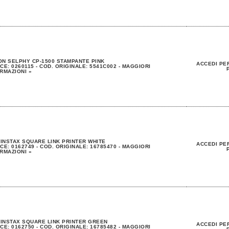
N SELPHY CP-1500 STAMPANTE PINK
ACCEDI PER
CE: 0260115 - COD. ORIGINALE: 5541C002 - MAGGIORI
RMAZIONI »
 INSTAX SQUARE LINK PRINTER WHITE
ACCEDI PER
CE: 0162749 - COD. ORIGINALE: 16785470 - MAGGIORI
RMAZIONI »
 INSTAX SQUARE LINK PRINTER GREEN
ACCEDI PER
CE: 0162750 - COD. ORIGINALE: 16785482 - MAGGIORI