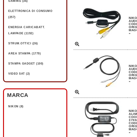
GAMING (36)
ELETTRONICA DI CONSUMO
(257)
NIKO
AUDI
CODI
ORIG
ENERGIA CARICABATT.
MAGG
»
LAMPADE (1192)
STRUM.OTTICI (26)
AREA STAMPA (1779)
STAMPA GADGET (100)
NIKO
AUDI
CODI
VIDEO SAT (2)
ORIG
MAGG
»
MARCA
NIKON (8)
NIKO
ALIM
COO
3700
CODI
ORIG
MAGG
»