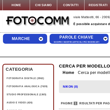
HOME
CHI SIAMO
CONTATTI
REGISTRATI
viale Matteotti, 66 - 20
È possibile acquistare 
PAROLE CHIAVE
MARCHE
SCOPRI I NOSTRI ARTICOLI PIÙ RICERCATI
CERCA PER MODELLO
CATEGORIA
Home
Cerca per model
FOTOGRAFIA DIGITALE (3962)
NIKON (8)
FOTOGRAFIA ANALOGICA (7639)
STUDIO PROFESSIONALE (1365)
AUDIO E VIDEO (426)
PAGINE
1
RISULTATI PER PAG