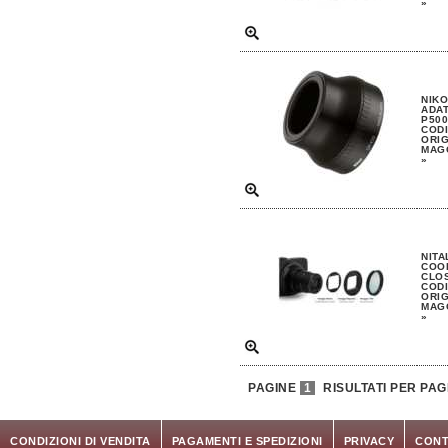
»
NIKO
ADA
P500
CODI
ORIG
MAGG
»
NITA
COO
CLOS
CODI
ORIG
MAGG
»
PAGINE
1
RISULTATI PER PAG
CONDIZIONI DI VENDITA
PAGAMENTI E SPEDIZIONI
PRIVACY
CONT