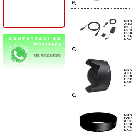
NIKO
ALIM
S2 ,
S61
CODI
ORIG
MAGG
»
NIKO
A BA
CODI
ORIG
MAGG
»
NIKO
PAR
X 10
CODI
ORIG
MAGG