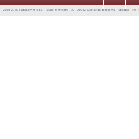
2010-2026 Fotocomm s.r.l. - viale Matteotti, 66 - 20092 Cinisello Balsamo - Milano - tel 