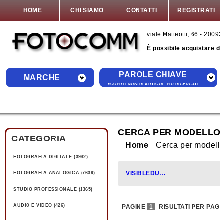
HOME
CHI SIAMO
CONTATTI
REGISTRATI
viale Matteotti, 66 - 20
È possibile acquistare 
PAROLE CHIAVE
MARCHE
SCOPRI I NOSTRI ARTICOLI PIÙ RICERCATI
CERCA PER MODELLO 
CATEGORIA
Home
Cerca per model
FOTOGRAFIA DIGITALE (3962)
VISIBLEDUST (1)
FOTOGRAFIA ANALOGICA (7639)
STUDIO PROFESSIONALE (1365)
AUDIO E VIDEO (426)
PAGINE
1
RISULTATI PER PAG