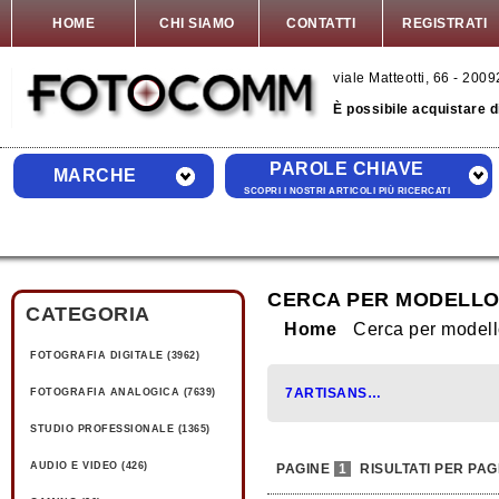
HOME
CHI SIAMO
CONTATTI
REGISTRATI
viale Matteotti, 66 - 20
È possibile acquistare 
PAROLE CHIAVE
MARCHE
SCOPRI I NOSTRI ARTICOLI PIÙ RICERCATI
CERCA PER MODELLO
CATEGORIA
Home
Cerca per model
FOTOGRAFIA DIGITALE (3962)
7ARTISANS (1)
FOTOGRAFIA ANALOGICA (7639)
STUDIO PROFESSIONALE (1365)
AUDIO E VIDEO (426)
PAGINE
1
RISULTATI PER PAG