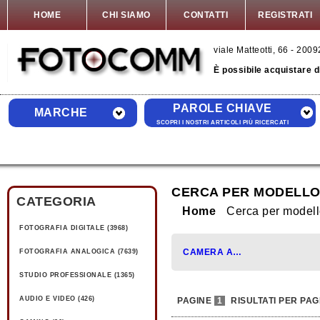
HOME
CHI SIAMO
CONTATTI
REGISTRATI
viale Matteotti, 66 - 20
È possibile acquistare 
PAROLE CHIAVE
MARCHE
SCOPRI I NOSTRI ARTICOLI PIÙ RICERCATI
CERCA PER MODELLO
CATEGORIA
Home
Cerca per mode
FOTOGRAFIA DIGITALE (3968)
CAMERA ARMOR (1)
FOTOGRAFIA ANALOGICA (7639)
STUDIO PROFESSIONALE (1365)
AUDIO E VIDEO (426)
PAGINE
1
RISULTATI PER PAG