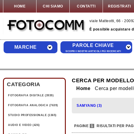
HOME
CHI SIAMO
CONTATTI
REGISTRATI
viale Matteotti, 66 - 20
È possibile acquistare 
PAROLE CHIAVE
MARCHE
SCOPRI I NOSTRI ARTICOLI PIÙ RICERCATI
CERCA PER MODELLO
CATEGORIA
Home
Cerca per mode
FOTOGRAFIA DIGITALE (3939)
SAMYANG (3)
FOTOGRAFIA ANALOGICA (7639)
STUDIO PROFESSIONALE (1365)
AUDIO E VIDEO (426)
PAGINE
1
RISULTATI PER PAG