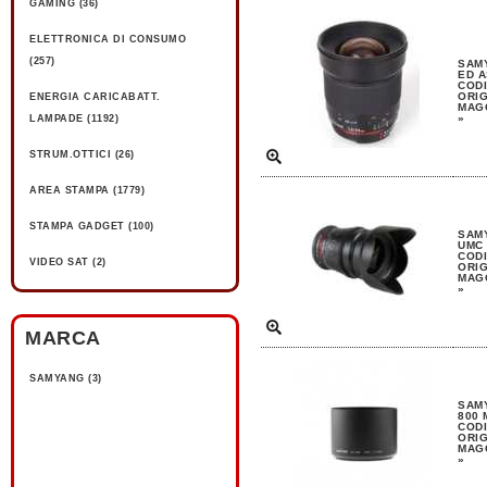
GAMING (36)
ELETTRONICA DI CONSUMO
(257)
SAMY
ED A
CODI
ORIG
ENERGIA CARICABATT.
MAGG
»
LAMPADE (1192)
STRUM.OTTICI (26)
AREA STAMPA (1779)
STAMPA GADGET (100)
SAMY
UMC 
CODI
VIDEO SAT (2)
ORIG
MAGG
»
MARCA
SAMYANG (3)
SAM
800 
CODI
ORIG
MAGG
»