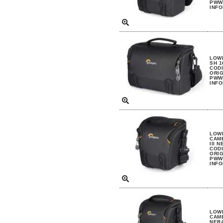
PWW 
INFO
LOW
SH 1
CODI
ORIG
PWW 
INFO
LOW
CAME
III 
CODI
ORIG
PWW 
INFO
LOW
CAME
NER