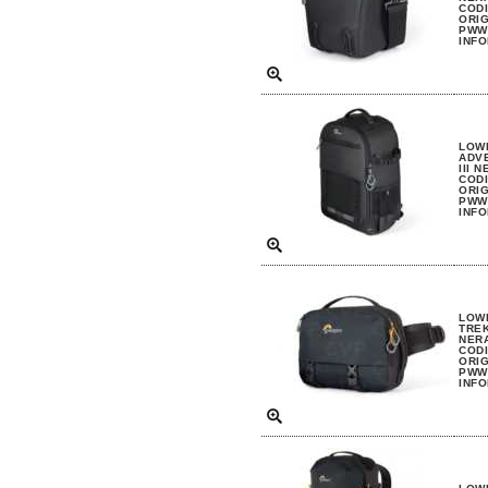
CODI
ORIG
PWW 
INFO
LOW
ADVE
III 
CODI
ORIG
PWW 
INFO
LOW
TREK
NER
CODI
ORIG
PWW 
INFO