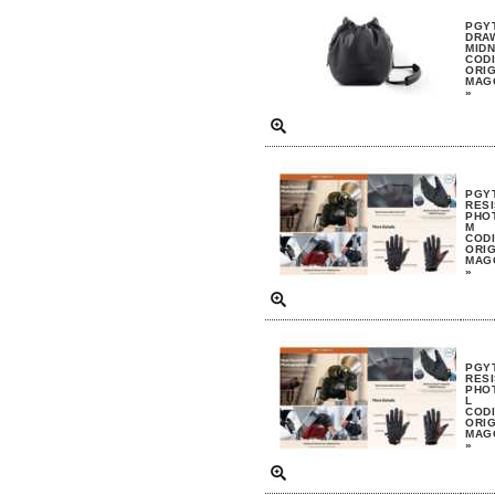
PGY
DRA
MIDN
CODI
ORIG
MAGG
»
PGYT
RESI
PHO
M
CODI
ORIG
MAGG
»
PGYT
RESI
PHO
L
CODI
ORIG
MAGG
»