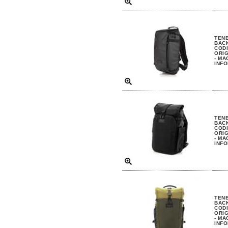
TENB
BACK
CODI
ORIG
- MA
INFO
TENB
BAC
CODI
ORIG
- MA
INFO
TENB
BACK
CODI
ORIG
- MA
INFO