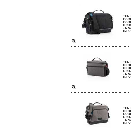
TENB
COR
CODI
ORIG
- MA
INFO
TENB
COR
CODI
ORIG
- MA
INFO
TENB
COR
CODI
ORIG
- MA
INFO