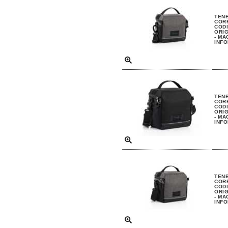
TENB
COR
CODI
ORIG
- MA
INFO
TENB
COR
CODI
ORIG
- MA
INFO
TENB
COR
CODI
ORIG
- MA
INFO