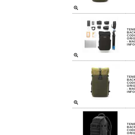
TENB
BAC
CODI
ORIG
- MA
INFO
TENB
BACK
CODI
ORIG
- MA
INFO
TENB
BAC
CODI
ORIG