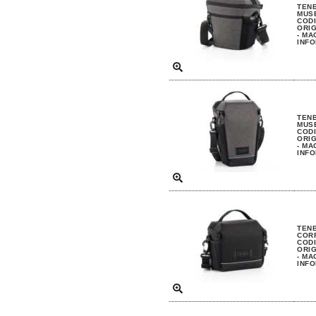
TENB
MUS
CODI
ORIG
- MA
INFO
TENB
MUS
CODI
ORIG
- MA
INFO
TENB
COR
CODI
ORIG
- MA
INFO