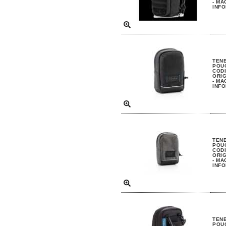
- MA
INFO
TENB
POU
CODI
ORIG
- MA
INFO
TENB
POU
CODI
ORIG
- MA
INFO
TENB
POU