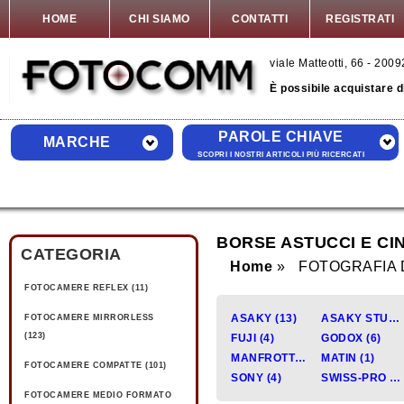
HOME
CHI SIAMO
CONTATTI
REGISTRATI
viale Matteotti, 66 - 20
È possibile acquistare 
PAROLE CHIAVE
MARCHE
SCOPRI I NOSTRI ARTICOLI PIÙ RICERCATI
BORSE ASTUCCI E CI
CATEGORIA
Home
FOTOGRAFIA 
FOTOCAMERE REFLEX (11)
ASAKY (13)
ASAKY STUDIO (4)
FOTOCAMERE MIRRORLESS
(123)
FUJI (4)
GODOX (6)
MANFROTTO (28)
MATIN (1)
FOTOCAMERE COMPATTE (101)
SONY (4)
SWISS-PRO (4)
FOTOCAMERE MEDIO FORMATO