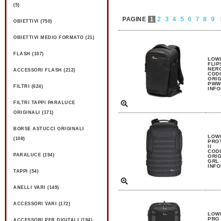
(5)
PAGINE
1
2
3
4
5
6
7
8
9
OBIETTIVI (750)
OBIETTIVI MEDIO FORMATO (21)
FLASH (107)
LOW
FLIP
NER
ACCESSORI FLASH (212)
CODI
ORIG
PWW 
FILTRI (624)
INFO
FILTRI TAPPI PARALUCE
ORIGINALI (171)
BORSE ASTUCCI ORIGINALI
LOW
(108)
PROT
II
CODI
PARALUCE (194)
ORIG
GRL 
INFO
TAPPI (54)
ANELLI VARI (149)
ACCESSORI VARI (172)
LOW
PRO 
ACCESSORI PER DIGITALI (194)