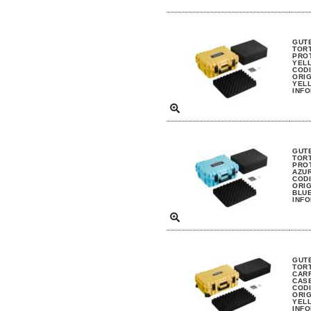
LOWEPRO (62)
MANFROTTO (28)
GUTE
TORT
MATIN (1)
PRO
YEL
CODI
OLYMPUS (1)
ORIG
YELL
INFO
OPTECH (4)
PGYTECH (130)
RAMA (6)
GUTE
TORT
PRO
ROLLEI (2)
AZU
CODI
ORIG
SONY (4)
BLUE
INFO
SWISS-PRO (4)
TENBA (23)
TRUX DESIGN (5)
GUTE
TORT
CAR
WANDRD (5)
CAS
CODI
ORIG
YELL
WERLISA (1)
INFO