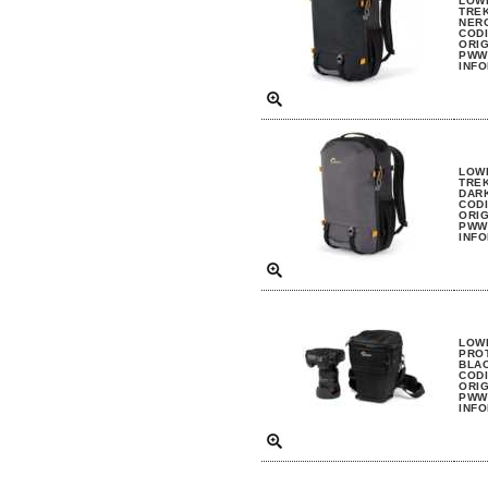
LOW
TREK
NER
CODI
ORIG
PWW 
INFO
LOW
TREK
DARK
CODI
ORIG
PWW 
INFO
LOW
PROT
BLA
CODI
ORIG
PWW 
INFO