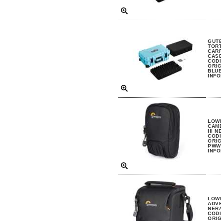
GUTE
TORT
CAR
CAS
CODI
ORIG
BLUE
INFO
LOW
CAME
III 
CODI
ORIG
PWW 
INFO
LOW
ADVE
NER
CODI
ORIG