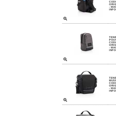
CODI
ORIG
- MA
INFO
TENB
POU
CODI
ORIG
- MA
INFO
TENB
MUS
CODI
ORIG
- MA
INFO