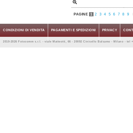
PAGINE
1
2
3
4
5
6
7
8
9
CONDIZIONI DI VENDITA
PAGAMENTI E SPEDIZIONI
PRIVACY
CONT
2010-2026 Fotocomm s.r.l. - viale Matteotti, 66 - 20092 Cinisello Balsamo - Milano - tel 