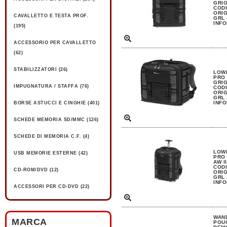
GRIG
CODI
ORIG
CAVALLETTO E TESTA PROF.
GRL 
INFO
(195)
ACCESSORIO PER CAVALLETTO
(62)
STABILIZZATORI (26)
LOW
PRO 
GRIG
IMPUGNATURA / STAFFA (76)
CODI
ORIG
GRL 
INFO
BORSE ASTUCCI E CINGHIE (401)
SCHEDE MEMORIA SD/MMC (126)
SCHEDE DI MEMORIA C.F. (4)
LOW
USB MEMORIE ESTERNE (42)
PRO 
AW I
CODI
CD-ROM/DVD (12)
ORIG
GRL 
INFO
ACCESSORI PER CD-DVD (22)
WAN
MARCA
POUC