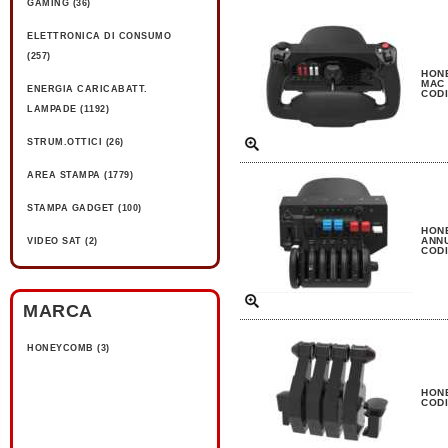
GAMING (36)
ELETTRONICA DI CONSUMO
(257)
HONE
MAC
ENERGIA CARICABATT.
CODI
LAMPADE (1192)
STRUM.OTTICI (26)
AREA STAMPA (1779)
STAMPA GADGET (100)
HON
ANNU
VIDEO SAT (2)
CODI
MARCA
HONEYCOMB (3)
HONE
CODI