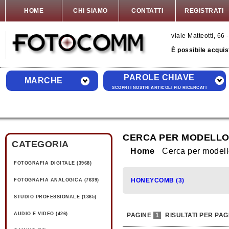
HOME
CHI SIAMO
CONTATTI
REGISTRATI
viale Matteotti, 6
È possibile acquis
PAROLE CHIAVE
MARCHE
SCOPRI I NOSTRI ARTICOLI PIÙ RICERCATI
CERCA PER MODELL
CATEGORIA
Home
Cerca per mode
FOTOGRAFIA DIGITALE (3968)
HONEYCOMB (3)
FOTOGRAFIA ANALOGICA (7639)
STUDIO PROFESSIONALE (1365)
AUDIO E VIDEO (426)
PAGINE
1
RISULTATI PER PAG