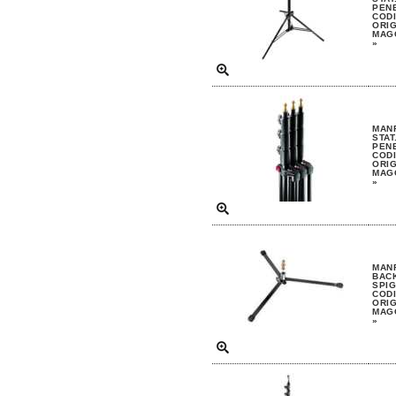
PEN
CODI
ORIG
MAGG
»
MAN
STAT
PEN
CODI
ORIG
MAGG
»
MAN
BACK
SPI
CODI
ORIG
MAGG
»