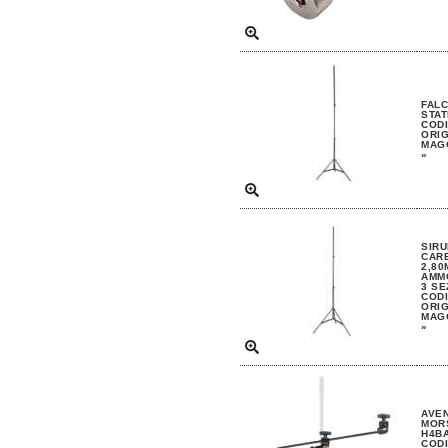
FAL
STAT
CODI
ORIG
MAGG
»
SIRU
CAR
2,80
AMMO
3 SE
CODI
ORIG
MAGG
»
AVEN
MORS
H4B
CODI