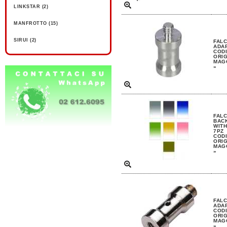
LINKSTAR (2)
MANFROTTO (15)
SIRUI (2)
FAL
ADA
CODI
ORIG
MAGG
»
FAL
BAC
WIT
7PZ
CODI
ORIG
MAGG
»
FAL
ADA
CODI
ORIG
MAGG
»