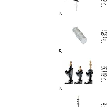
ORIG
MAGG
»
CON
5/8 
CODI
ORIG
MAGG
»
MAN
KIT 
PEN
CODI
ORIG
MAGG
»
MAN
STAT