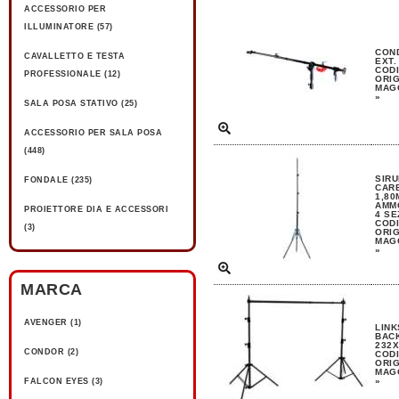
ACCESSORIO PER
ILLUMINATORE (57)
CON
CAVALLETTO E TESTA
EXT.
CODI
PROFESSIONALE (12)
ORIG
MAGG
»
SALA POSA STATIVO (25)
ACCESSORIO PER SALA POSA
(448)
SIRU
FONDALE (235)
CAR
1,80
AMMO
PROIETTORE DIA E ACCESSORI
4 SE
CODI
(3)
ORIG
MAGG
»
MARCA
AVENGER (1)
LINK
BAC
232X
CONDOR (2)
CODI
ORIG
MAGG
»
FALCON EYES (3)