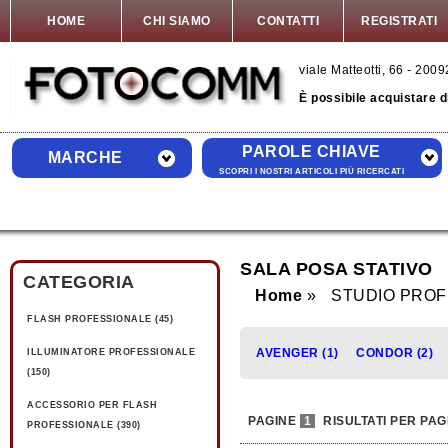
HOME
CHI SIAMO
CONTATTI
REGISTRATI
viale Matteotti, 66 - 20
È possibile acquistare 
PAROLE CHIAVE
MARCHE
SCOPRI I NOSTRI ARTICOLI PIÙ RICERCATI
SALA POSA STATIVO
CATEGORIA
Home
STUDIO PROF
FLASH PROFESSIONALE (45)
AVENGER (1)
CONDOR (2)
ILLUMINATORE PROFESSIONALE
(150)
ACCESSORIO PER FLASH
PAGINE
1
RISULTATI PER PAG
PROFESSIONALE (390)