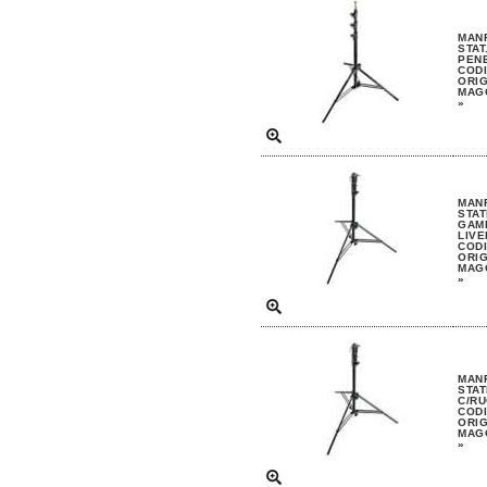
MAN
STAT
PEN
CODI
ORIG
MAGG
»
MAN
STAT
GAMB
LIV
CODI
ORIG
MAGG
»
MAN
STAT
C/R
CODI
ORIG
MAGG
»