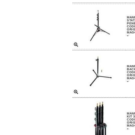
MAN
STAT
PEN
CODI
ORIG
MAGG
»
MANF
BACK
CODI
ORIG
MAGG
»
MAN
KIT 
CODI
ORIG
MAGG
»