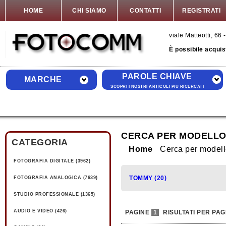
HOME
CHI SIAMO
CONTATTI
REGISTRATI
viale Matteotti, 6
È possibile acquis
PAROLE CHIAVE
MARCHE
SCOPRI I NOSTRI ARTICOLI PIÙ RICERCATI
CERCA PER MODELLO
CATEGORIA
Home
Cerca per mode
FOTOGRAFIA DIGITALE (3962)
TOMMY (20)
FOTOGRAFIA ANALOGICA (7639)
STUDIO PROFESSIONALE (1365)
AUDIO E VIDEO (426)
PAGINE
1
RISULTATI PER PAG