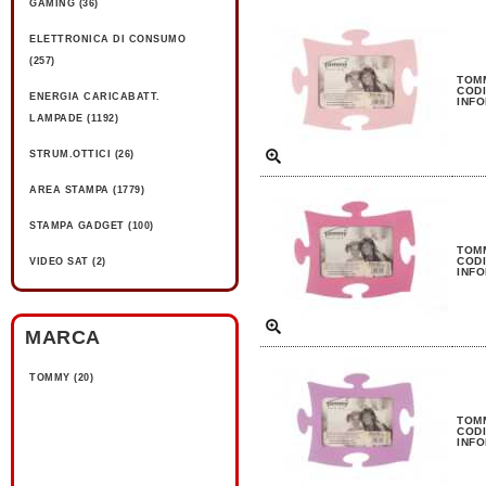
GAMING (36)
ELETTRONICA DI CONSUMO
(257)
TOM
CODI
ENERGIA CARICABATT.
INFO
LAMPADE (1192)
STRUM.OTTICI (26)
AREA STAMPA (1779)
STAMPA GADGET (100)
TOMM
CODI
VIDEO SAT (2)
INFO
MARCA
TOMMY (20)
TOMM
CODI
INFO