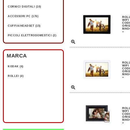
CORNICI DIGITALI (10)
ACCESSORI PC (176)
ROL
WIFI
CODI
ORIG
CUFFIA/HEADSET (15)
MAGG
»
PICCOLI ELETTRODOMESTICI (2)
MARCA
ROL
WIFI
KODAK (6)
CODI
ORIG
MAGG
ROLLEI (4)
»
ROL
WIFI
CODI
ORIG
MAGG
»