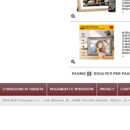
CODI
ORIG
KOD
MAGG
»
KOD
DIGI
1280
VINT
CODI
ORIG
KOD
MAGG
»
PAGINE
1
RISULTATI PER PAG
CONDIZIONI DI VENDITA
PAGAMENTI E SPEDIZIONI
PRIVACY
CONT
2010-2026 Fotocomm s.r.l. - viale Matteotti, 66 - 20092 Cinisello Balsamo - Milano - tel 