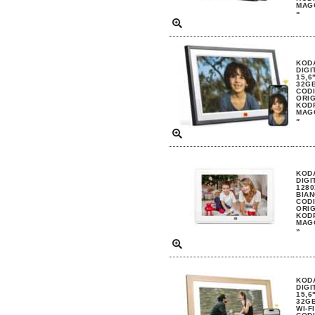
MAGG
»
KOD
DIGI
15,6
32GB
CODI
ORIG
KODP
MAGG
»
KOD
DIGI
1280
BIAN
CODI
ORIG
KODP
MAGG
»
KOD
DIGI
15,6
32G
WI-FI