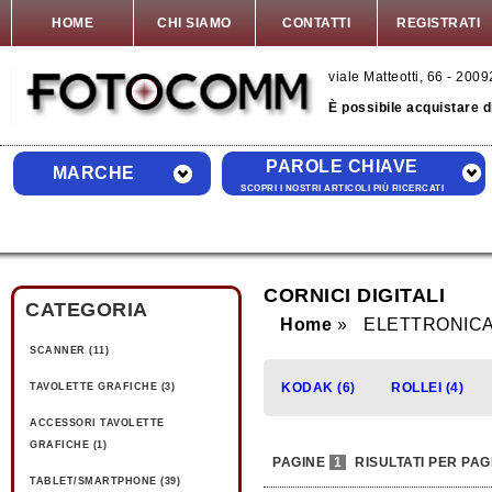
HOME
CHI SIAMO
CONTATTI
REGISTRATI
viale Matteotti, 66 - 20
È possibile acquistare 
PAROLE CHIAVE
MARCHE
SCOPRI I NOSTRI ARTICOLI PIÙ RICERCATI
CORNICI DIGITALI
CATEGORIA
Home
ELETTRONICA
SCANNER (11)
KODAK (6)
ROLLEI (4)
TAVOLETTE GRAFICHE (3)
ACCESSORI TAVOLETTE
GRAFICHE (1)
PAGINE
1
RISULTATI PER PAG
TABLET/SMARTPHONE (39)