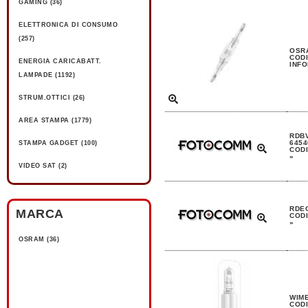
GAMING (36)
ELETTRONICA DI CONSUMO
(257)
OSRA
CODI
ENERGIA CARICABATT.
INFO
LAMPADE (1192)
STRUM.OTTICI (26)
AREA STAMPA (1779)
RDBV
6454
STAMPA GADGET (100)
CODI
»
VIDEO SAT (2)
RDEG
MARCA
CODI
»
OSRAM (36)
WIME
CODI