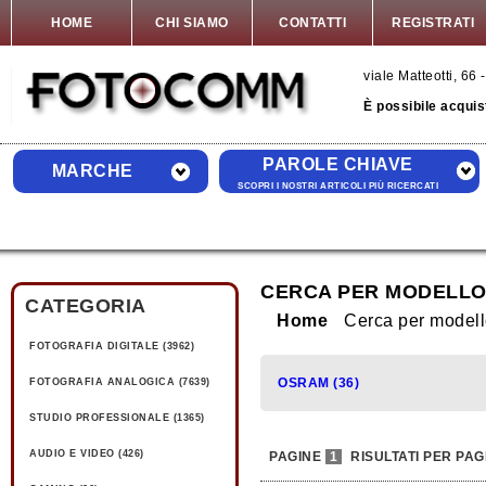
HOME
CHI SIAMO
CONTATTI
REGISTRATI
viale Matteotti, 6
È possibile acquis
PAROLE CHIAVE
MARCHE
SCOPRI I NOSTRI ARTICOLI PIÙ RICERCATI
CERCA PER MODELLO
CATEGORIA
Home
Cerca per mode
FOTOGRAFIA DIGITALE (3962)
OSRAM (36)
FOTOGRAFIA ANALOGICA (7639)
STUDIO PROFESSIONALE (1365)
AUDIO E VIDEO (426)
PAGINE
1
RISULTATI PER PAG