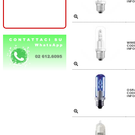
INFO
WIME
CODI
INFO
OSRA
CODI
INFO