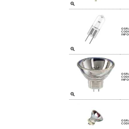
OSRA
CODI
INFO
OSRA
CODI
INFO
OSRA
CODI