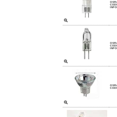
OSRA
CODI
INFO
OSRA
CODI
INFO
OSRA
CODI