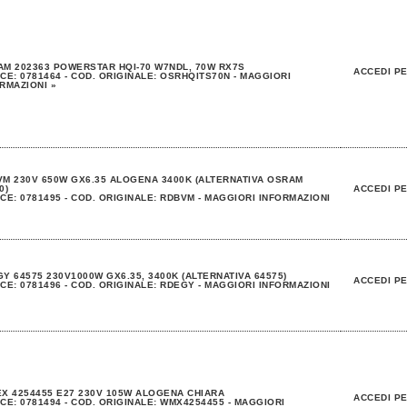
M 202363 POWERSTAR HQI-70 W7NDL, 70W RX7S
ACCEDI PE
CE: 0781464 - COD. ORIGINALE: OSRHQITS70N - MAGGIORI
RMAZIONI »
M 230V 650W GX6.35 ALOGENA 3400K (ALTERNATIVA OSRAM
0)
ACCEDI PE
CE: 0781495 - COD. ORIGINALE: RDBVM - MAGGIORI INFORMAZIONI
Y 64575 230V1000W GX6.35, 3400K (ALTERNATIVA 64575)
ACCEDI PE
CE: 0781496 - COD. ORIGINALE: RDEGY - MAGGIORI INFORMAZIONI
X 4254455 E27 230V 105W ALOGENA CHIARA
ACCEDI PE
CE: 0781494 - COD. ORIGINALE: WMX4254455 - MAGGIORI