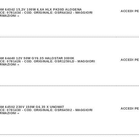
M 64342 15,2V 100W 6,6A HLX PK30D ALOGENA
ACCEDI PE
CE: 0781434 - COD. ORIGINALE: OSR64342 - MAGGIORI
RMAZIONI »
M 64440 12V 50W GY6.35 HALOSTAR 3000K
ACCEDI PE
CE: 0781426 - COD. ORIGINALE: OSR1250LD - MAGGIORI
RMAZIONI »
M 64502 230V 150W G6.35 X UNOMAT
ACCEDI PE
CE: 0781430 - COD. ORIGINALE: OSR64502 - MAGGIORI
RMAZIONI »