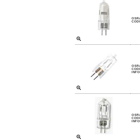
OSRA
CODI
OSRA
CODI
INFO
OSRA
CODI
INFO