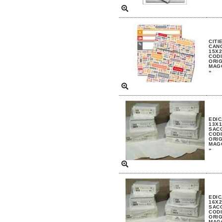
CITI
CAN
15X2
CODI
ORIG
MAGG
»
EDIC
13X1
SAC
CODI
ORIG
MAGG
»
EDIC
16X2
SAC
CODI
ORIG
MAGG