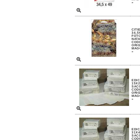
»
CITI
34,5
FOT
NATA
CODI
ORIG
MAGG
»
EDIC
15X2
SAC
CODI
ORIG
MAGG
»
EDIC
31X4
SAC
CODI