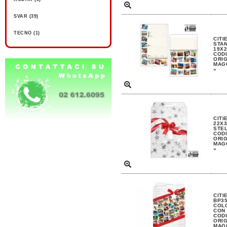
SVAR (39)
TECNO (1)
CITI
STA
19X2
ZEP (14)
CODI
ORIG
MAGG
»
CITI
22X
STEL
CODI
ORIG
MAGG
»
CITI
BP35
COLO
CON
CODI
ORIG
MAGG