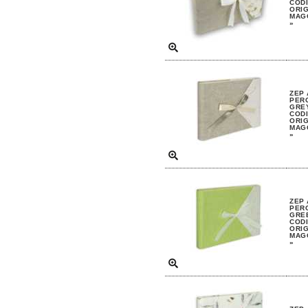
CODI
ORIG
MAGG
»
ZEP 
PERG
GRE
CODI
ORIG
MAGG
»
ZEP 
PERG
GRE
CODI
ORIG
MAGG
»