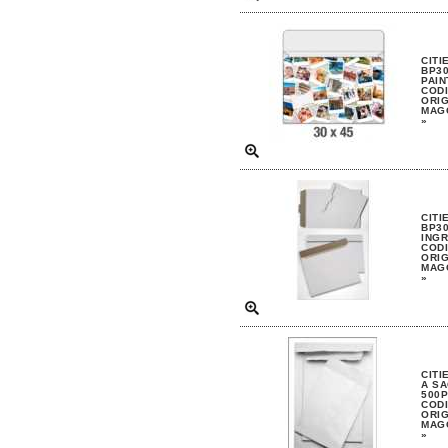
CITI
BP30
PAIN
CODI
ORIG
MAGG
»
CITI
BP30
INGR
CODI
ORIG
MAGG
»
CITI
A SA
500P
CODI
ORIG
MAGG
»