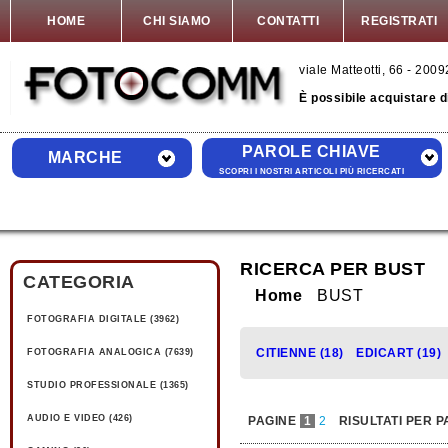
HOME
CHI SIAMO
CONTATTI
REGISTRATI
viale Matteotti, 66 - 20
È possibile acquistare 
PAROLE CHIAVE
MARCHE
SCOPRI I NOSTRI ARTICOLI PIÙ RICERCATI
RICERCA PER BUST
CATEGORIA
Home
BUST
FOTOGRAFIA DIGITALE (3962)
CITIENNE (18)
EDICART (19)
FOTOGRAFIA ANALOGICA (7639)
STUDIO PROFESSIONALE (1365)
AUDIO E VIDEO (426)
PAGINE
1
2
RISULTATI PER P