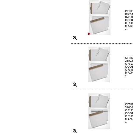
CITI
BP24
INGR
CODI
ORIG
MAGG
»
CITI
25X3
ORIZ
CODI
ORIG
MAGG
»
CITI
30X4
ORIZ
CODI
ORIG
MAGG
»