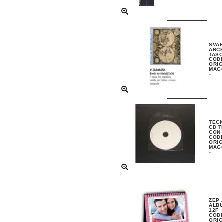
SVAR
ARCH
TASC
CODI
ORIG
MAGG
»
TEC
CD T
CON
CODI
ORIG
MAGG
»
ZEP 
ALB
12F
CODI
ORIG