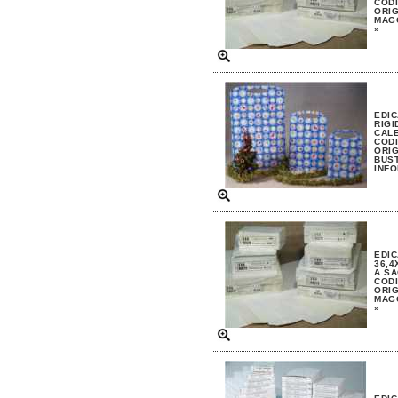
CODI
ORIG
MAGG
»
EDIC
RIGI
CAL
CODI
ORIG
BUST
INFO
EDIC
36,4
A S
CODI
ORIG
MAGG
»