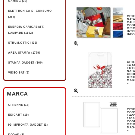
GAMING (36)
ELETTRONICA DI CONSUMO
CITI
(257)
NATA
CAL
CODI
ENERGIA CARICABATT.
ORIG
INTE
LAMPADE (1192)
INFO
STRUM.OTTICI (26)
AREA STAMPA (1779)
CITI
STAMPA GADGET (100)
34,5
FOT
NATA
VIDEO SAT (2)
CODI
ORIG
MAGG
»
MARCA
CITIENNE (18)
CITI
CON
EDICART (19)
LAV
1000
CODI
ORIG
IG IMPRONTA GADGET (1)
MAGG
»
KODAK (3)