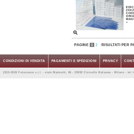
EDIC
20X2
CODI
ORIG
MAGG
»
PAGINE
1
2
RISULTATI PER P
CONDIZIONI DI VENDITA
PAGAMENTI E SPEDIZIONI
PRIVACY
CONT
2010-2026 Fotocomm s.r.l. - viale Matteotti, 66 - 20092 Cinisello Balsamo - Milano - tel 