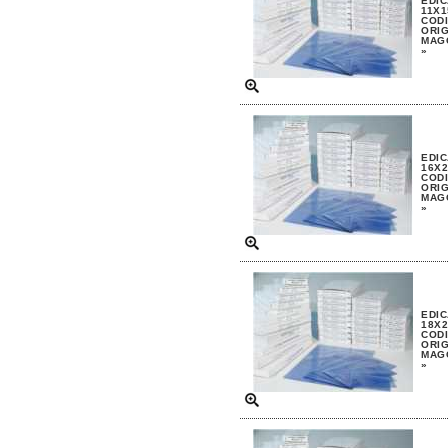
EDIC
11X1
CODI
ORIG
MAGG
»
EDIC
16X2
CODI
ORIG
MAGG
»
EDIC
18X2
CODI
ORIG
MAGG
»