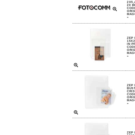
2X5,
20 B
CODI
ORIG
MAGG
»
ZEP 
15X2
IN P
CODI
ORIG
MAGG
»
ZEP 
BUST
CRIS
CODI
ORIG
MAGG
»
ZEP 