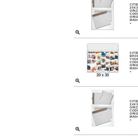
CITI
20X3
ORIZ
CODI
ORIG
MAGG
»
CITI
BP20
YOUR
CODI
ORIG
MAGG
»
CITI
24X3
ORIZ
CODI
ORIG
MAGG
»