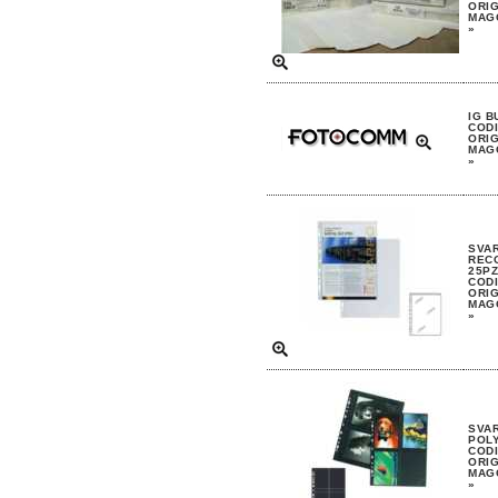
ORIG
MAGG
»
IG B
CODI
ORIG
MAGG
»
SVAR
RECO
25PZ
CODI
ORIG
MAGG
»
SVAR
POLY
CODI
ORIG
MAGG
»