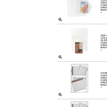
11X1
CRIS
CODI
ORIG
MAGG
»
ZEP 
13X1
IN P
CODI
ORIG
MAGG
»
CITI
16X2
ORIZ
CODI
ORIG
MAGG
»