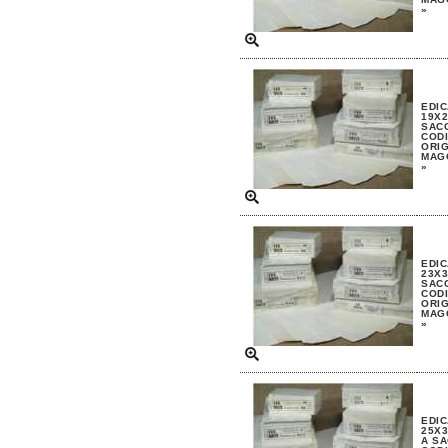
»
EDIC
19X2
SAC
CODI
ORIG
MAGG
»
EDIC
23X3
SAC
CODI
ORIG
MAGG
»
EDIC
25X3
A S