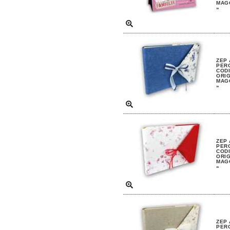
MAGG
»
ZEP 
PERG
CODI
ORIG
MAGG
»
ZEP 
PERG
CODI
ORIG
MAGG
»
ZEP 
PERG