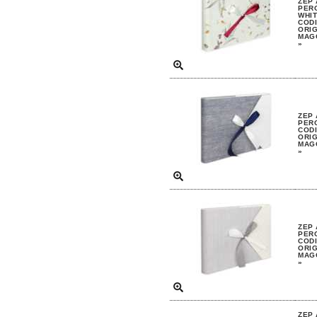
ZEP 
PERG
WHI
CODI
ORIG
MAGG
»
ZEP 
PERG
CODI
ORIG
MAGG
»
ZEP 
PERG
CODI
ORIG
MAGG
»
ZEP 