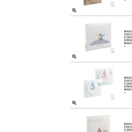
MAS
29X2
CODI
ORIG
MAGG
»
MAS
26X2
CODI
ORIG
MAGG
»
MAS
29X2
CODI