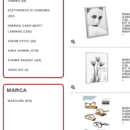
GAMING (36)
ELETTRONICA DI CONSUMO
MAS
(257)
A185
COL.
KIT 
CODI
ENERGIA CARICABATT.
ORIG
MAGG
LAMPADE (1192)
»
STRUM.OTTICI (26)
AREA STAMPA (1779)
MAS
STAMPA GADGET (100)
A185
COL.
KIT 
VIDEO SAT (2)
CODI
ORIG
MAGG
»
MARCA
MASCAGNI (978)
MASC
A159
CODI
ORIG
MAGG
»