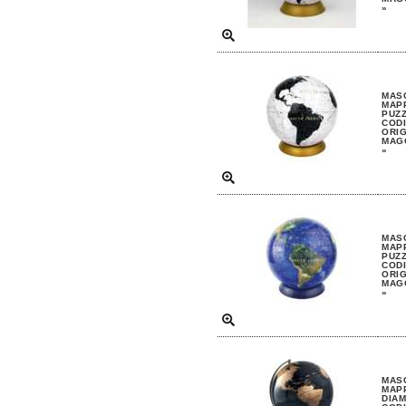
»
MAS
MAP
PUZZ
CODI
ORIG
MAGG
»
MAS
MAP
PUZZ
CODI
ORIG
MAGG
»
MAS
MAP
DIAM