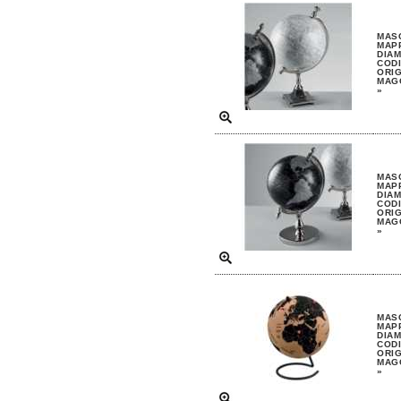
MAS
MAP
DIAM
CODI
ORIG
MAGG
»
MAS
MAP
DIAM
CODI
ORIG
MAGG
»
MAS
MAP
DIA
CODI
ORIG
MAGG
»