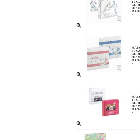
13X1
CODI
ORIG
MAGG
»
MAS
29X2
CODI
ORIG
MAGG
»
MAS
13X1
CODI
ORIG
MAGG
»