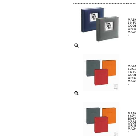
MAS
30 F
CODI
ORIG
MAGG
»
MAS
13X1
FOT
CODI
ORIG
MAGG
»
MAS
10X1
FOT
CODI
ORIG
MAGG
»