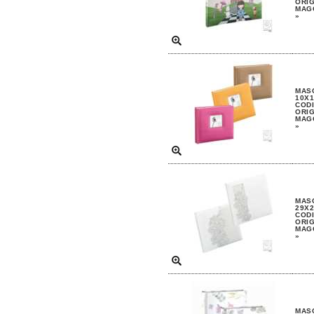
ORIG
MAGG
»
MAS
10X1
CODI
ORIG
MAGG
»
MAS
29X2
CODI
ORIG
MAGG
»
MAS