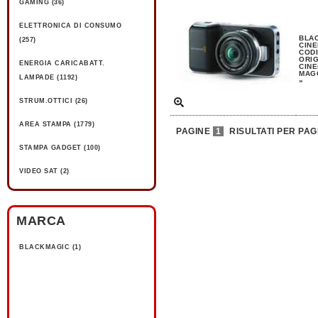
GAMING (36)
ELETTRONICA DI CONSUMO
BLA
(257)
CIN
CODI
ORIG
ENERGIA CARICABATT.
CIN
MAGG
LAMPADE (1192)
»
STRUM.OTTICI (26)
AREA STAMPA (1779)
PAGINE
1
RISULTATI PER PAG
STAMPA GADGET (100)
VIDEO SAT (2)
MARCA
BLACKMAGIC (1)