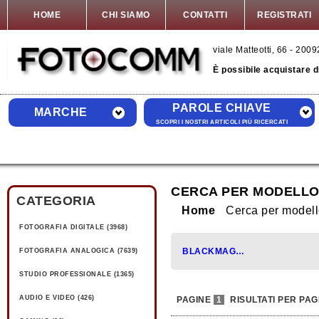
HOME
CHI SIAMO
CONTATTI
REGISTRATI
viale Matteotti, 66 - 20
È possibile acquistare 
PAROLE CHIAVE
MARCHE
SCOPRI I NOSTRI ARTICOLI PIÙ RICERCATI
CERCA PER MODELLO
CATEGORIA
Home
Cerca per mode
FOTOGRAFIA DIGITALE (3968)
BLACKMAGIC (1)
FOTOGRAFIA ANALOGICA (7639)
STUDIO PROFESSIONALE (1365)
AUDIO E VIDEO (426)
PAGINE
1
RISULTATI PER PAG