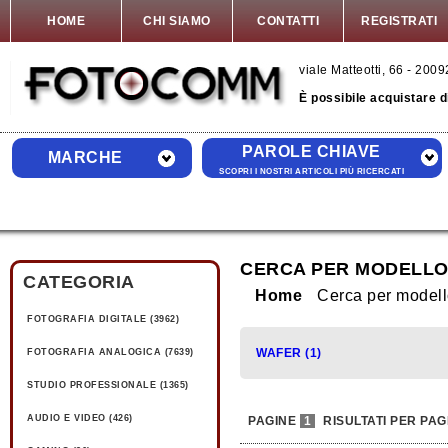
HOME
CHI SIAMO
CONTATTI
REGISTRATI
viale Matteotti, 66 - 20
È possibile acquistare 
PAROLE CHIAVE
MARCHE
SCOPRI I NOSTRI ARTICOLI PIÙ RICERCATI
CERCA PER MODELLO
CATEGORIA
Home
Cerca per model
FOTOGRAFIA DIGITALE (3962)
WAFER (1)
FOTOGRAFIA ANALOGICA (7639)
STUDIO PROFESSIONALE (1365)
AUDIO E VIDEO (426)
PAGINE
1
RISULTATI PER PAG