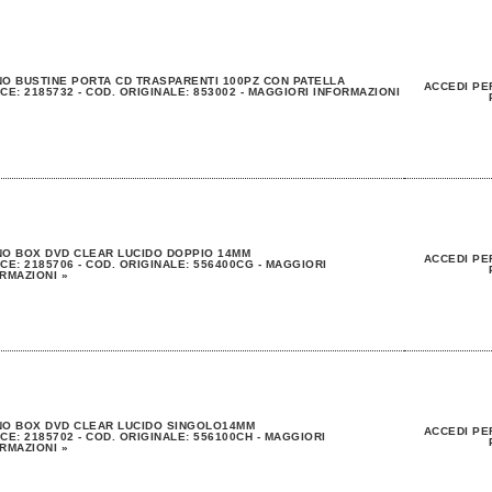
O BUSTINE PORTA CD TRASPARENTI 100PZ CON PATELLA
ACCEDI PE
CE: 2185732 - COD. ORIGINALE: 853002 - MAGGIORI INFORMAZIONI
O BOX DVD CLEAR LUCIDO DOPPIO 14MM
ACCEDI PE
CE: 2185706 - COD. ORIGINALE: 556400CG - MAGGIORI
RMAZIONI »
NO BOX DVD CLEAR LUCIDO SINGOLO14MM
ACCEDI PE
CE: 2185702 - COD. ORIGINALE: 556100CH - MAGGIORI
RMAZIONI »