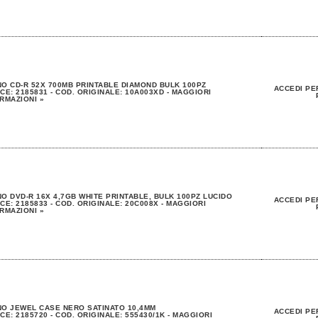
O CD-R 52X 700MB PRINTABLE DIAMOND BULK 100PZ
ACCEDI PE
CE: 2185831 - COD. ORIGINALE: 10A003XD - MAGGIORI
RMAZIONI »
O DVD-R 16X 4,7GB WHITE PRINTABLE, BULK 100PZ LUCIDO
ACCEDI PE
CE: 2185833 - COD. ORIGINALE: 20C008X - MAGGIORI
RMAZIONI »
O JEWEL CASE NERO SATINATO 10,4MM
ACCEDI PE
CE: 2185720 - COD. ORIGINALE: 555430/1K - MAGGIORI