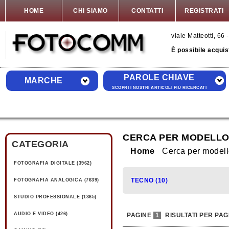
HOME
CHI SIAMO
CONTATTI
REGISTRATI
viale Matteotti, 6
È possibile acquis
PAROLE CHIAVE
MARCHE
SCOPRI I NOSTRI ARTICOLI PIÙ RICERCATI
CERCA PER MODELLO
CATEGORIA
Home
Cerca per model
FOTOGRAFIA DIGITALE (3962)
TECNO (10)
FOTOGRAFIA ANALOGICA (7639)
STUDIO PROFESSIONALE (1365)
AUDIO E VIDEO (426)
PAGINE
1
RISULTATI PER PAG