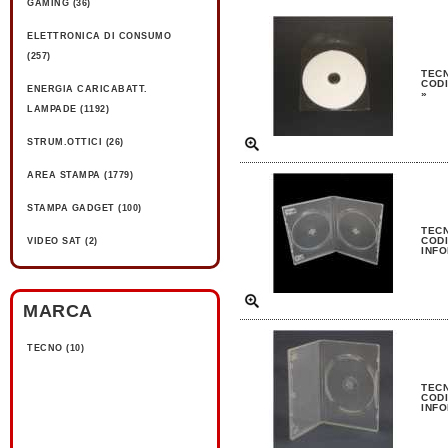
GAMING (36)
ELETTRONICA DI CONSUMO
(257)
TECN
CODI
ENERGIA CARICABATT.
»
LAMPADE (1192)
STRUM.OTTICI (26)
AREA STAMPA (1779)
STAMPA GADGET (100)
TECN
CODI
VIDEO SAT (2)
INFO
MARCA
TECNO (10)
TEC
CODI
INFO