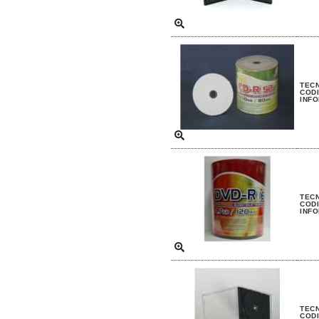
TECN
CODI
INFO
TECN
CODI
INFO
TECN
CODI