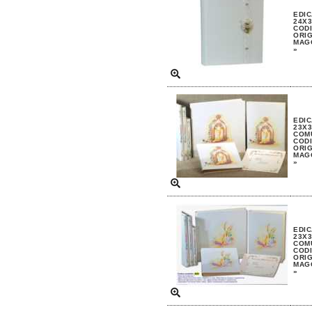
EDIC
24X3
CODI
ORIG
MAGG
»
EDIC
23X3
COM
CODI
ORIG
MAGG
»
EDIC
23X3
COM
CODI
ORIG
MAGG
»