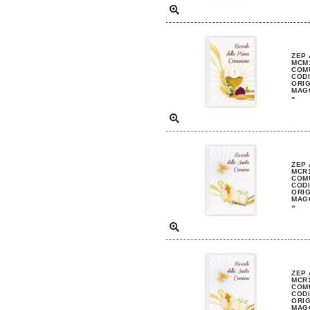
ZEP
MCM1
COM
CODI
ORIG
MAGG
»
ZEP
MCR1
COM
CODI
ORIG
MAGG
»
ZEP
MCR1
COM
CODI
ORIG
MAGG