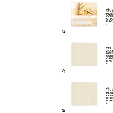
ZEP
31X3
PERG
CODI
ORIG
MAGG
»
ZEP
24X2
PERG
CODI
ORIG
MAGG
»
ZEP
31X3
PERG
CODI
ORIG
MAGG
»