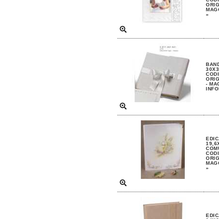
ORIG
MAGG
»
BAND
30X3
CODI
ORIG
- MA
INFO
EDIC
19,6
COM
CODI
ORIG
MAGG
»
EDIC