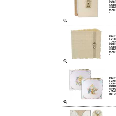
COM
CODI
ORIG
MAGG
»
EDIC
6718
JUTA
COM
CODI
ORIG
MAGG
»
EDIC
6720
COM
CODI
ORIG
- MA
INFO