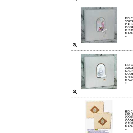
EDIC
33X3
CAL
CODI
ORIG
MAGG
»
EDIC
33X3
CALI
CODI
ORIG
MAGG
»
EDIC
655.
COM
CODI
ORIG
MAGG
»