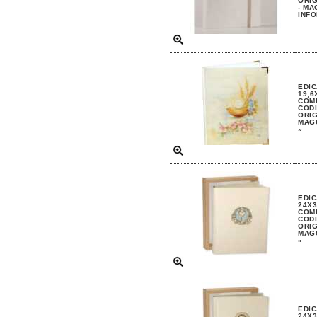
ORIG
- MA
INFO
EDIC
19,6
COM
CODI
ORIG
MAGG
»
EDIC
24X3
COM
CODI
ORIG
MAGG
»
EDIC
24X3