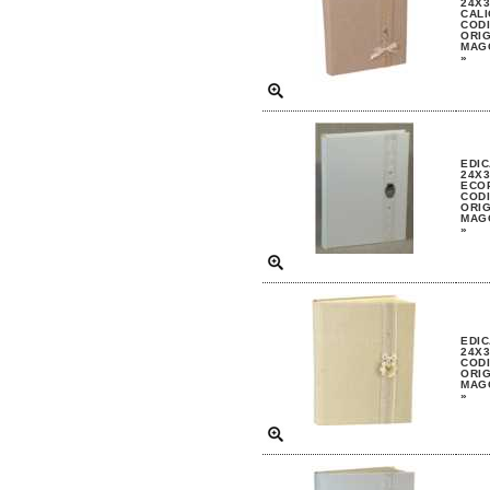
24X3
CALI
CODI
ORIG
MAGG
»
EDIC
24X3
ECO
CODI
ORIG
MAGG
»
EDIC
24X3
CODI
ORIG
MAGG
»