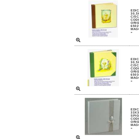
EDIC
30,5
C/S
CODI
ORIG
6502
MAGG
»
EDIC
30,5
C/S
CODI
ORIG
6503
MAGG
»
EDIC
33X3
SPI
CODI
ORIG
MAGG
»