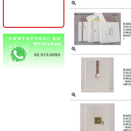
BAND
30X3
CODI
ORIG
MAGG
»
BAND
25X3
CODI
ORIG
- MA
INFO
BAND
25X3
CODI
ORIG
- MA
INFO