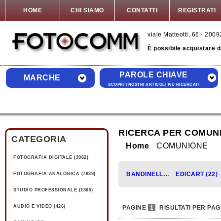
HOME
CHI SIAMO
CONTATTI
REGISTRATI
viale Matteotti, 66 - 20
È possibile acquistare 
PAROLE CHIAVE
MARCHE
SCOPRI I NOSTRI ARTICOLI PIÙ RICERCATI
RICERCA PER COMUN
CATEGORIA
Home
COMUNIONE
FOTOGRAFIA DIGITALE (3962)
BANDINELLI (10)
EDICART (22)
FOTOGRAFIA ANALOGICA (7639)
STUDIO PROFESSIONALE (1365)
AUDIO E VIDEO (426)
PAGINE
1
RISULTATI PER PAG