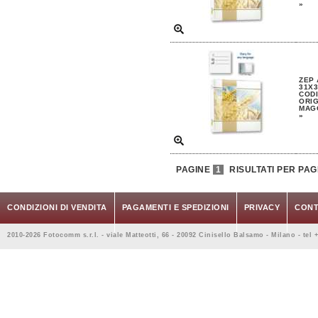
»
ZEP
31X3
CODI
ORIG
MAGG
»
PAGINE
1
RISULTATI PER PAG
CONDIZIONI DI VENDITA
PAGAMENTI E SPEDIZIONI
PRIVACY
CONT
2010-2026 Fotocomm s.r.l. - viale Matteotti, 66 - 20092 Cinisello Balsamo - Milano - tel 