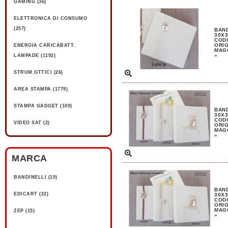
GAMING (36)
ELETTRONICA DI CONSUMO
(257)
BAND
30X3
CODI
ORIG
ENERGIA CARICABATT.
MAGG
»
LAMPADE (1192)
STRUM.OTTICI (26)
AREA STAMPA (1779)
STAMPA GADGET (100)
BAND
30X3
CODI
VIDEO SAT (2)
ORIG
MAGG
»
MARCA
BANDINELLI (10)
BAND
EDICART (22)
30X3
CODI
ORIG
MAGG
ZEP (15)
»