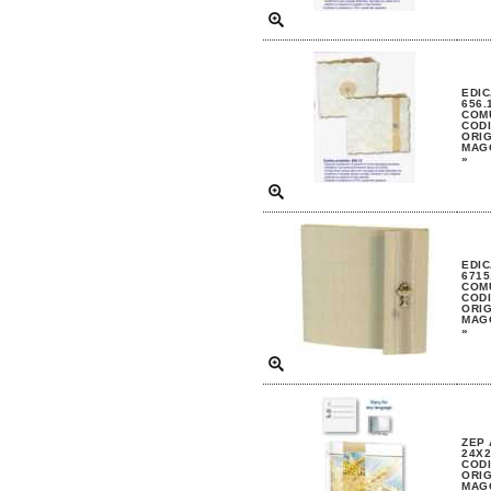
EDIC
656.
COM
CODI
ORIG
MAGG
»
EDIC
6715
COM
CODI
ORIG
MAGG
»
ZEP
24X2
CODI
ORIG
MAGG