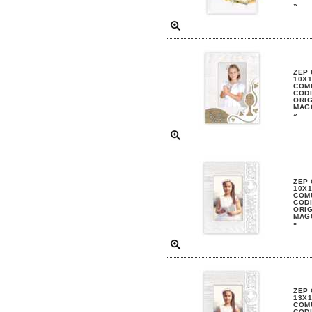
»
ZEP 
10X1
COM
CODI
ORIG
MAGG
»
ZEP 
10X1
COM
CODI
ORIG
MAGG
»
ZEP 
13X1
COM
CODI