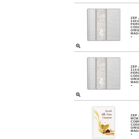
ZEP
24X2
PERG
CODI
ORIG
MAGG
»
ZEP
31X3
PERG
CODI
ORIG
MAGG
»
ZEP
MCM1
COM
CODI
ORIG
MAGG
»