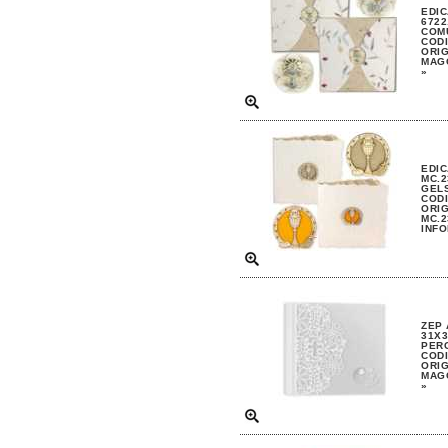
EDIC
6722
COM
CODI
ORIG
MAGG
»
EDIC
MC.2
GEL
CODI
ORIG
MC.2
INFO
ZEP
31X3
PERG
CODI
ORIG
MAGG
»