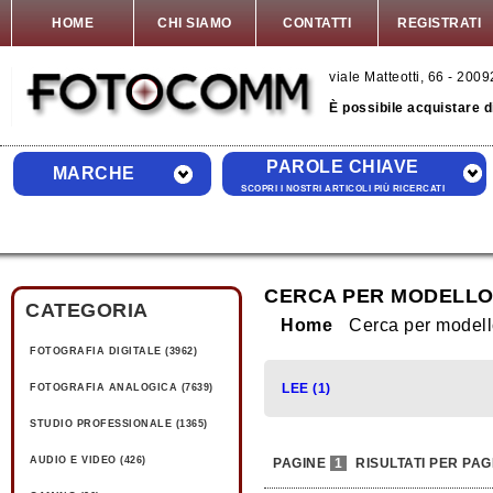
HOME
CHI SIAMO
CONTATTI
REGISTRATI
viale Matteotti, 66 - 20
È possibile acquistare 
PAROLE CHIAVE
MARCHE
SCOPRI I NOSTRI ARTICOLI PIÙ RICERCATI
CERCA PER MODELLO
CATEGORIA
Home
Cerca per model
FOTOGRAFIA DIGITALE (3962)
LEE (1)
FOTOGRAFIA ANALOGICA (7639)
STUDIO PROFESSIONALE (1365)
AUDIO E VIDEO (426)
PAGINE
1
RISULTATI PER PAG