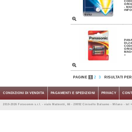
CODI
ORIG
- MA
INFO
PANA
DL2
CODI
ORIG
MAGG
»
PAGINE
1
2
3
RISULTATI PE
CONDIZIONI DI VENDITA
PAGAMENTI E SPEDIZIONI
PRIVACY
CONT
2010-2026 Fotocomm s.r.l. - viale Matteotti, 66 - 20092 Cinisello Balsamo - Milano - tel 