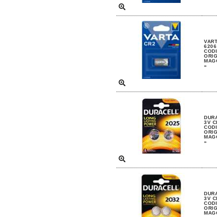
VART
6206
CODI
ORIG
MAGG
»
DURA
3V C
CODI
ORIG
MAGG
»
DURA
3V C
CODI
ORIG
MAGG