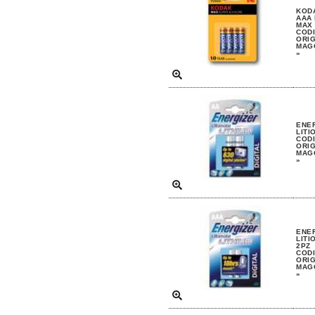
KODA
AAA 
MAX 
CODI
ORIG
MAGG
»
ENER
LITI
CODI
ORIG
MAGG
»
ENER
LITI
2PZ
CODI
ORIG
MAGG
»