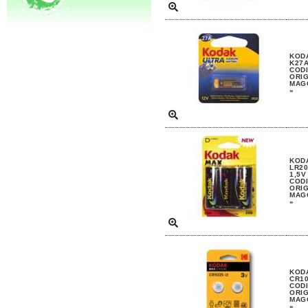
KODA
K27A
CODI
ORIG
MAGG
»
KODA
LR20
1,5V
CODI
ORIG
MAGG
»
KODA
CR10
CODI
ORIG
MAGG
»