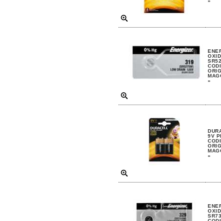
»
ENER
OXID
SR5
CODI
ORIG
MAGG
»
DURA
9V P
CODI
ORIG
MAGG
»
ENER
OXID
SR7
CODI