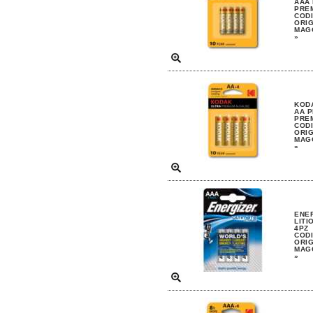
AAA 
PREM
CODI
ORIG
MAGG
»
KODA
AA P
PREM
CODI
ORIG
MAGG
»
ENER
LITI
4PZ
CODI
ORIG
MAGG
»