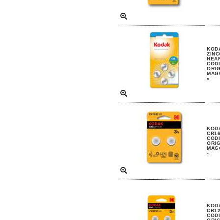
KODA
ZINC
HEAR
CODI
ORIG
MAGG
»
KODA
CR16
CODI
ORIG
MAGG
»
KODA
CR12
CODI