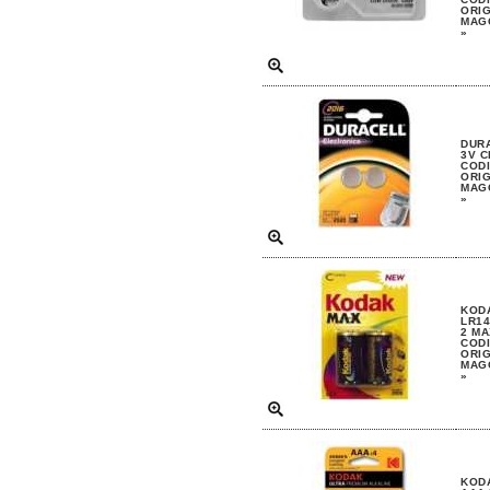
ORIG
MAGG
»
DURA
3V C
CODI
ORIG
MAGG
»
KODA
LR14
2 MA
CODI
ORIG
MAGG
»
KODA