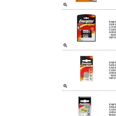
ENE
SPEC
LITI
CODI
ORIG
- MA
INFO
ENE
SPEC
CR20
CODI
ORIG
- MA
INFO
ENER
SR44
CODI
ORIG
MAGG