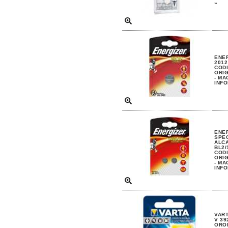
»
ENER
2012
CODI
ORIG
- MA
INFO
ENE
SPEC
ALCA
BL2/
CODI
ORIG
- MA
INFO
VART
V 39
ORO