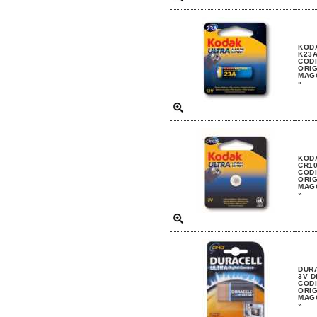
KODA
K23A
CODI
ORIG
MAGG
»
KODA
CR10
CODI
ORIG
MAGG
»
DURA
3V D
CODI
ORIG
MAGG
»