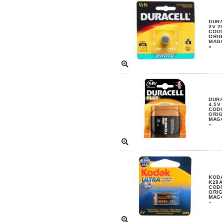
DURA
3V 2
CODI
ORIG
MAGG
»
DURA
4,5V
CODI
ORIG
MAGG
»
KODA
K28A
CODI
ORIG
MAGG
»