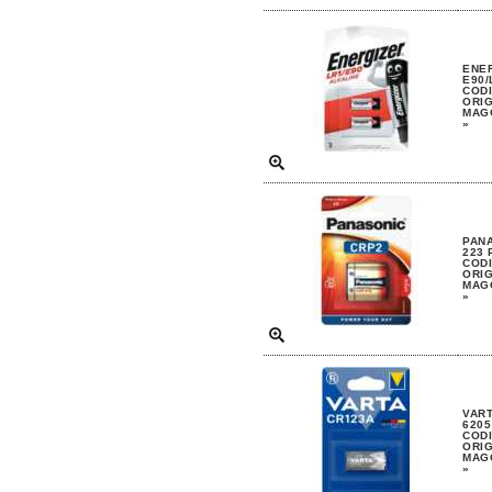
ENER
E90/
CODI
ORIG
MAGG
»
PANA
223
CODI
ORIG
MAGG
»
VART
6205
CODI
ORIG
MAGG
»