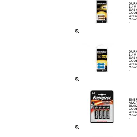
DURA
1,4V
EASY
CODI
ORIG
MAGG
»
DURA
1,4V
EASY
CODI
ORIG
MAGG
»
ENE
ALCA
BL4/
CODI
ORIG
MAGG
»