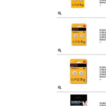
ORIG
MAGG
»
KODA
CR24
CODI
ORIG
MAGG
»
KODA
CR24
CODI
ORIG
MAGG
»
DURA
OPTI