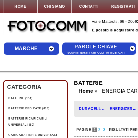
HOME
CHI SIAMO
CONTATTI
REGISTRATI
viale Matteotti, 66 - 20
È possibile acquistare 
PAROLE CHIAVE
MARCHE
SCOPRI I NOSTRI ARTICOLI PIÙ RICERCATI
BATTERIE
CATEGORIA
Home
ENERGIA CAR
BATTERIE (114)
DURACELL (47)
ENERGIZER (33)
BATTERIE DEDICATE (619)
BATTERIE RICARICABILI
UNIVERSALI (80)
PAGINE
1
2
3
RISULTATI PE
CARICABATTERIE UNIVERSALI