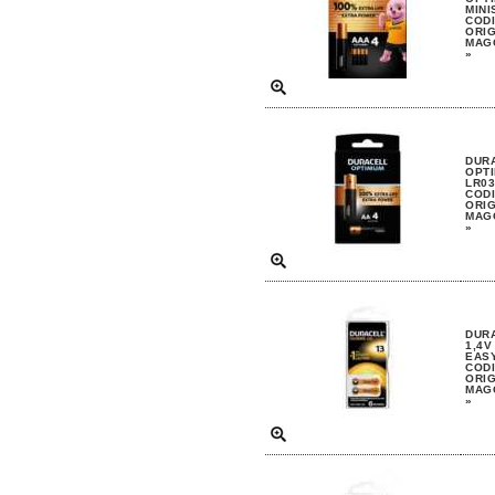
MINI
CODI
ORIG
MAGG
»
DURA
OPTI
LR03
CODI
ORIG
MAGG
»
DURA
1,4V
EASY
CODI
ORIG
MAGG
»