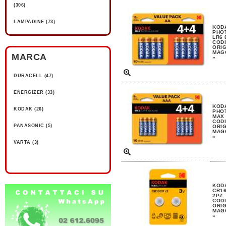
(306)
LAMPADINE (73)
KODA
PHOT
LR6 
CODI
ORIG
MAGG
MARCA
»
DURACELL (47)
ENERGIZER (33)
KODA
KODAK (26)
PHOT
MAX 
CODI
PANASONIC (5)
ORIG
MAGG
»
VARTA (3)
KODA
CR16
2PZ
CODI
ORIG
MAGG
»