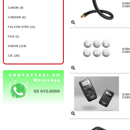
GODO
CODI
CANON (9)
CONDOR (4)
FALCON EYES (11)
FUJI (1)
GODOX (119)
GOD
CODI
JJC (24)
JYC (6)
KAISER (9)
LASTOLITE (4)
MANFROTTO (2)
GODO
CODI
MEIKE (1)
METZ (4)
PIXEL (1)