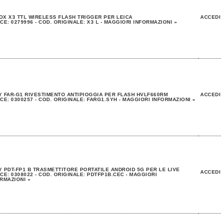
X X3 TTL WIRELESS FLASH TRIGGER PER LEICA
ACCEDI
CE: 0279996 - COD. ORIGINALE: X3 L - MAGGIORI INFORMAZIONI »
 FAR-G1 RIVESTIMENTO ANTIPIOGGIA PER FLASH HVLF660RM
ACCEDI
CE: 0300257 - COD. ORIGINALE: FARG1.SYH - MAGGIORI INFORMAZIONI »
 PDT-FP1 B TRASMETTITORE PORTATILE ANDROID 5G PER LE LIVE
ACCEDI
CE: 0308022 - COD. ORIGINALE: PDTFP1B.CEC - MAGGIORI
RMAZIONI »