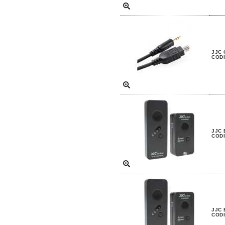
JJC 
CODI
JJC 
CODI
JJC 
CODI