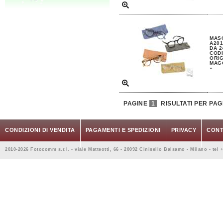
MASC
A201
DA 2
CODI
ORIG
MAGG
»
PAGINE
1
RISULTATI PER PAG
CONDIZIONI DI VENDITA
PAGAMENTI E SPEDIZIONI
PRIVACY
CONT
2010-2026 Fotocomm s.r.l. - viale Matteotti, 66 - 20092 Cinisello Balsamo - Milano - tel 