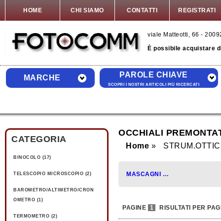
HOME
CHI SIAMO
CONTATTI
REGISTRATI
viale Matteotti, 66 - 20
È possibile acquistare 
PAROLE CHIAVE
MARCHE
SCOPRI I NOSTRI ARTICOLI PIÙ RICERCATI
OCCHIALI PREMONTAT
CATEGORIA
Home
STRUM.OTTIC
BINOCOLO (17)
MASCAGNI (4)
TELESCOPIO MICROSCOPIO (2)
BAROMETRO/ALTIMETRO/CRON
OMETRO (1)
PAGINE
1
RISULTATI PER PAG
TERMOMETRO (2)