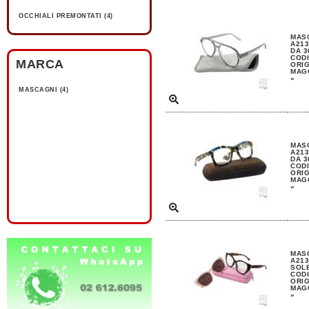
OCCHIALI PREMONTATI (4)
MASC
A213
DA 3
CODI
MARCA
ORIG
MAGG
»
MASCAGNI (4)
MASC
A213
DA 3
CODI
ORIG
MAGG
»
MASC
A213
SOLE
CODI
ORIG
MAGG
»