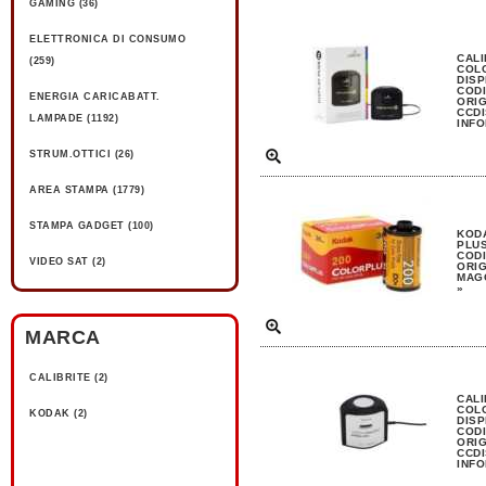
GAMING (36)
ELETTRONICA DI CONSUMO
CALI
(259)
COL
DISP
CODI
ENERGIA CARICABATT.
ORIG
CCDI
LAMPADE (1192)
INFO
STRUM.OTTICI (26)
AREA STAMPA (1779)
STAMPA GADGET (100)
KOD
PLUS
CODI
VIDEO SAT (2)
ORIG
MAGG
»
MARCA
CALIBRITE (2)
CALI
COL
KODAK (2)
DISP
CODI
ORIG
CCDI
INFO