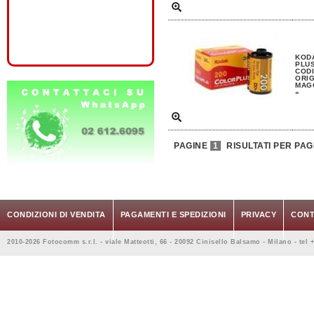
KOD
PLUS
CODI
ORIG
MAGG
»
PAGINE
1
RISULTATI PER PAG
CONDIZIONI DI VENDITA
PAGAMENTI E SPEDIZIONI
PRIVACY
CONT
2010-2026 Fotocomm s.r.l. - viale Matteotti, 66 - 20092 Cinisello Balsamo - Milano - tel 