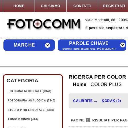
HOME
CHI SIAMO
CONTATTI
REGISTRATI
viale Matteotti, 66 - 20
È possibile acquistare 
PAROLE CHIAVE
MARCHE
SCOPRI I NOSTRI ARTICOLI PIÙ RICERCATI
RICERCA PER COLOR
CATEGORIA
Home
COLOR PLUS
FOTOGRAFIA DIGITALE (3948)
CALIBRITE (2)
KODAK (2)
FOTOGRAFIA ANALOGICA (7640)
STUDIO PROFESSIONALE (1375)
AUDIO E VIDEO (426)
PAGINE
1
RISULTATI PER PAG