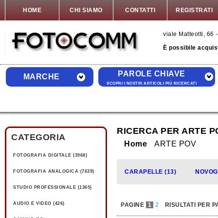
HOME
CHI SIAMO
CONTATTI
REGISTRATI
viale Matteotti, 6
È possibile acquis
PAROLE CHIAVE
MARCHE
SCOPRI I NOSTRI ARTICOLI PIÙ RICERCATI
RICERCA PER ARTE P
CATEGORIA
Home
ARTE POV
FOTOGRAFIA DIGITALE (3968)
CARAPELLE (13)
NOVOGL
FOTOGRAFIA ANALOGICA (7639)
STUDIO PROFESSIONALE (1365)
AUDIO E VIDEO (426)
PAGINE
1
2
RISULTATI PER P