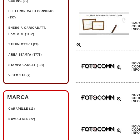
GAMING (36)
ELETTRONICA DI CONSUMO
(257)
CARA
CODI
ENERGIA CARICABATT.
INFO
LAMPADE (1192)
STRUM.OTTICI (26)
AREA STAMPA (1779)
NOVO
STAMPA GADGET (100)
CODI
INFO
VIDEO SAT (2)
NOVO
MARCA
CODI
INFO
CARAPELLE (13)
NOVOGLASS (52)
NOV
CODI
INFO